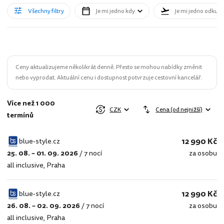
Všechny filtry
Je mi jedno kdy
Je mi jedno odkud
Ceny aktualizujeme několikrát denně. Přesto se mohou nabídky změnit
nebo vyprodat. Aktuální cenu i dostupnost potvrzuje cestovní kancelář.
Více než 1 000
CZK
Cena (od nejnižší)
termínů
12 990 Kč
blue-style.cz
25. 08. – 01. 09. 2026
/
7 nocí
za osobu
blue-
all inclusive
,
Praha
style.cz
12 990 Kč
blue-style.cz
26. 08. – 02. 09. 2026
/
7 nocí
za osobu
blue-
all inclusive
,
Praha
style.cz