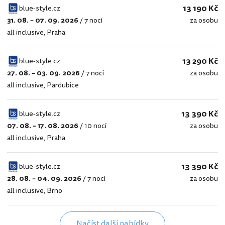
13 190 Kč
blue-style.cz
31. 08. – 07. 09. 2026
/
7 nocí
za osobu
blue-
all inclusive
,
Praha
style.cz
13 290 Kč
blue-style.cz
27. 08. – 03. 09. 2026
/
7 nocí
za osobu
blue-
all inclusive
,
Pardubice
style.cz
13 390 Kč
blue-style.cz
07. 08. – 17. 08. 2026
/
10 nocí
za osobu
blue-
all inclusive
,
Praha
style.cz
13 390 Kč
blue-style.cz
28. 08. – 04. 09. 2026
/
7 nocí
za osobu
blue-
all inclusive
,
Brno
style.cz
Načíst další nabídky