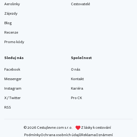
Aerolinky
Cestovatelé
Zájezdy
Blog
Recenze
Promo kódy
Sleduj nás
Společnost
Facebook
O nás
Messenger
Kontakt
Instagram
Kariéra
X / Twitter
Pro CK
RSS
© 2026 Cestujlevne.com s.r.o.
Z lásky k cestování
Podmínky
Ochrana osobních údajů
Reklama
Oznámení