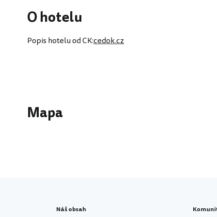
O hotelu
Popis hotelu od CK:
cedok.cz
Mapa
Náš obsah
Komuni