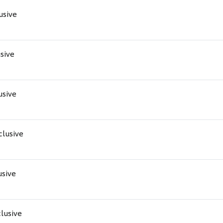
lusive
usive
lusive
nclusive
usive
clusive