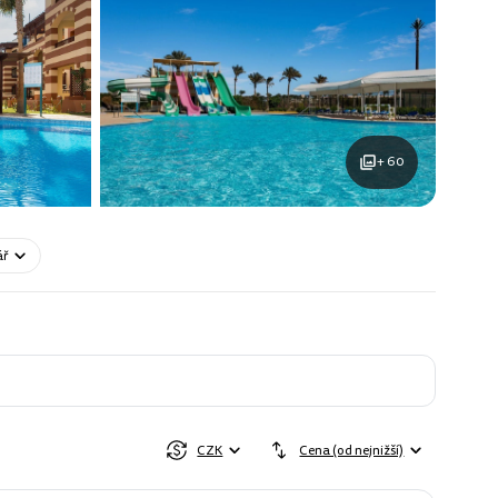
+ 60
ář
CZK
Cena (od nejnižší)