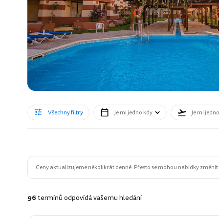
Všechny filtry
Je mi jedno kdy
Je mi jedn
Ceny aktualizujeme několikrát denně. Přesto se mohou nabídky změnit n
96
termínů odpovídá vašemu hledání