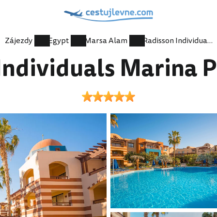
Zájezdy
Egypt
Marsa Alam
Radisson Individuals Marina Port Ghalib
Individuals Marina P