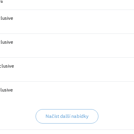
va
clusive
clusive
nclusive
clusive
Načíst další nabídky