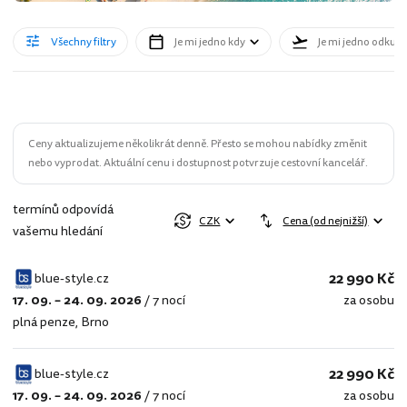
Všechny filtry
Je mi jedno kdy
Je mi jedno odkud
Ceny aktualizujeme několikrát denně. Přesto se mohou nabídky změnit
nebo vyprodat. Aktuální cenu i dostupnost potvrzuje cestovní kancelář.
termínů odpovídá
CZK
Cena (od nejnižší)
vašemu hledání
22 990 Kč
blue-style.cz
17. 09. – 24. 09. 2026
/
7 nocí
za osobu
blue-
plná penze
,
Brno
style.cz
22 990 Kč
blue-style.cz
17. 09. – 24. 09. 2026
/
7 nocí
za osobu
blue-