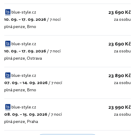
23 690 Kč
blue-style.cz
10. 09. – 17. 09. 2026
/
7 nocí
za osobu
blue-
plná penze
,
Brno
style.cz
23 690 Kč
blue-style.cz
10. 09. – 17. 09. 2026
/
7 nocí
za osobu
blue-
plná penze
,
Ostrava
style.cz
23 890 Kč
blue-style.cz
07. 09. – 14. 09. 2026
/
7 nocí
za osobu
blue-
plná penze
,
Brno
style.cz
23 990 Kč
blue-style.cz
08. 09. – 15. 09. 2026
/
7 nocí
za osobu
blue-
plná penze
,
Praha
style.cz