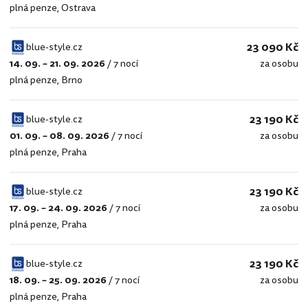
plná penze
,
Ostrava
style.cz
23 090 Kč
blue-style.cz
14. 09. – 21. 09. 2026
/
7 nocí
za osobu
blue-
plná penze
,
Brno
style.cz
23 190 Kč
blue-style.cz
01. 09. – 08. 09. 2026
/
7 nocí
za osobu
blue-
plná penze
,
Praha
style.cz
23 190 Kč
blue-style.cz
17. 09. – 24. 09. 2026
/
7 nocí
za osobu
blue-
plná penze
,
Praha
style.cz
23 190 Kč
blue-style.cz
18. 09. – 25. 09. 2026
/
7 nocí
za osobu
blue-
plná penze
,
Praha
style.cz