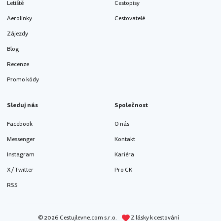
Letiště
Cestopisy
Aerolinky
Cestovatelé
Zájezdy
Blog
Recenze
Promo kódy
Sleduj nás
Společnost
Facebook
O nás
Messenger
Kontakt
Instagram
Kariéra
X / Twitter
Pro CK
RSS
© 2026 Cestujlevne.com s.r.o.
Z lásky k cestování