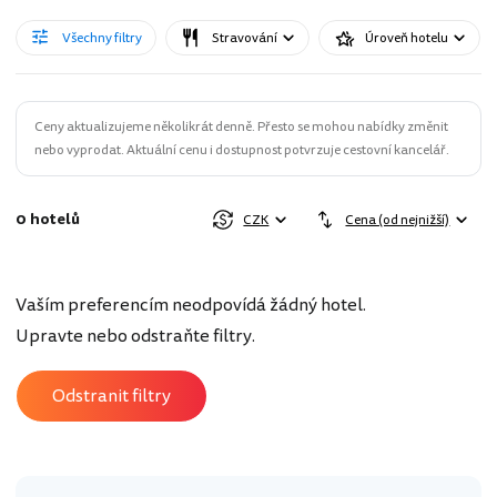
Všechny filtry
Stravování
Úroveň hotelu
Ceny aktualizujeme několikrát denně. Přesto se mohou nabídky změnit
nebo vyprodat. Aktuální cenu i dostupnost potvrzuje cestovní kancelář.
0 hotelů
CZK
Cena (od nejnižší)
Vaším preferencím neodpovídá žádný hotel.
Upravte nebo odstraňte filtry.
Odstranit filtry