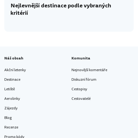
Nejlevnější destinace podle vybraných
kritérií
Náš obsah
Komunita
Akční letenky
Nejnovější komentáře
Destinace
Diskuzní fórum
Letiště
Cestopisy
Aerolinky
Cestovatelé
Zájezdy
Blog
Recenze
Promo kódy