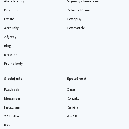
Akční letenky
Nejnovější komentáře
Destinace
Diskuzní fórum
Letiště
Cestopisy
Aerolinky
Cestovatelé
Zájezdy
Blog
Recenze
Promo kódy
Sleduj nás
Společnost
Facebook
O nás
Messenger
Kontakt
Instagram
Kariéra
X / Twitter
Pro CK
RSS