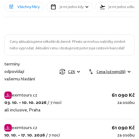
Všechny filtry
Je mi jedno kdy
Je mi jedno odkud
Ceny aktualizujeme několikrát denně. Přesto se mohou nabídky změnit
nebo vyprodat. Aktuální cenu i dostupnost potvrzuje cestovní kancelář.
termíny
odpovídají
CZK
Cena (od nejnižší)
vašemu hledání
61 090 Kč
eximtours.cz
03. 10. – 10. 10. 2026
/
7 nocí
za osobu
eximtours.cz
all inclusive
,
Praha
61 090 Kč
eximtours.cz
10. 10. – 17. 10. 2026
/
7 nocí
za osobu
eximtours.cz