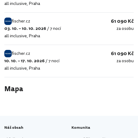
all inclusive
,
Praha
61 090 Kč
fischer.cz
03. 10. – 10. 10. 2026
/
7 nocí
za osobu
fischer.cz
all inclusive
,
Praha
61 090 Kč
fischer.cz
10. 10. – 17. 10. 2026
/
7 nocí
za osobu
fischer.cz
all inclusive
,
Praha
Mapa
Náš obsah
Komunita