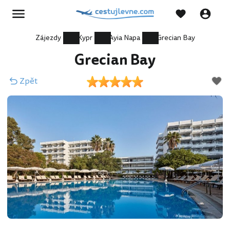
Zájezdy
Kypr
Ayia Napa
Grecian Bay
Grecian Bay
Zpět