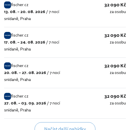
32 090 Kč
fischer.cz
13. 08. – 20. 08. 2026
/
7 nocí
za osobu
fischer.cz
snídaně
,
Praha
32 090 Kč
fischer.cz
17. 08. – 24. 08. 2026
/
7 nocí
za osobu
fischer.cz
snídaně
,
Praha
32 090 Kč
fischer.cz
20. 08. – 27. 08. 2026
/
7 nocí
za osobu
fischer.cz
snídaně
,
Praha
32 090 Kč
fischer.cz
27. 08. – 03. 09. 2026
/
7 nocí
za osobu
fischer.cz
snídaně
,
Praha
Načíst další nabídky