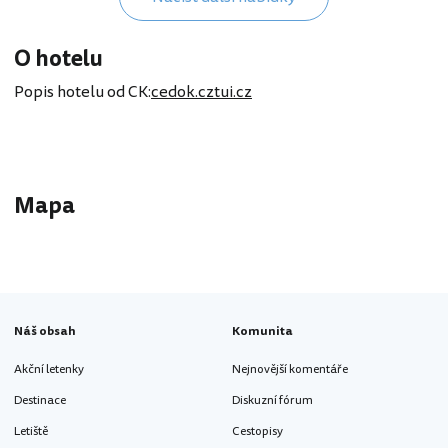
O hotelu
Popis hotelu od CK:
cedok.cz
tui.cz
Mapa
Náš obsah
Komunita
Akční letenky
Nejnovější komentáře
Destinace
Diskuzní fórum
Letiště
Cestopisy