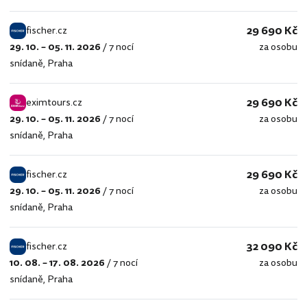
29 690 Kč
fischer.cz
29. 10. – 05. 11. 2026
/
7 nocí
za osobu
fischer.cz
snídaně
,
Praha
29 690 Kč
eximtours.cz
29. 10. – 05. 11. 2026
/
7 nocí
za osobu
eximtours.cz
snídaně
,
Praha
29 690 Kč
fischer.cz
29. 10. – 05. 11. 2026
/
7 nocí
za osobu
fischer.cz
snídaně
,
Praha
32 090 Kč
fischer.cz
10. 08. – 17. 08. 2026
/
7 nocí
za osobu
fischer.cz
snídaně
,
Praha