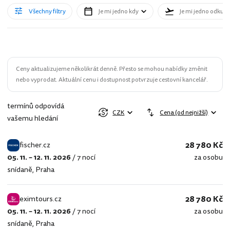
Všechny filtry
Je mi jedno kdy
Je mi jedno odkud
Ceny aktualizujeme několikrát denně. Přesto se mohou nabídky změnit
nebo vyprodat. Aktuální cenu i dostupnost potvrzuje cestovní kancelář.
termínů odpovídá
CZK
Cena (od nejnižší)
vašemu hledání
28 780 Kč
fischer.cz
05. 11. – 12. 11. 2026
/
7 nocí
za osobu
fischer.cz
snídaně
,
Praha
28 780 Kč
eximtours.cz
05. 11. – 12. 11. 2026
/
7 nocí
za osobu
eximtours.cz
snídaně
,
Praha