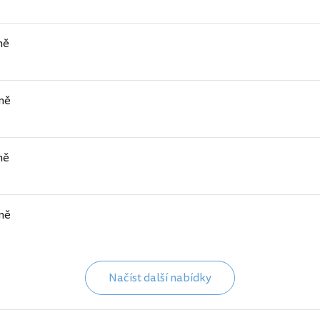
ně
ně
ně
ně
Načíst další nabídky