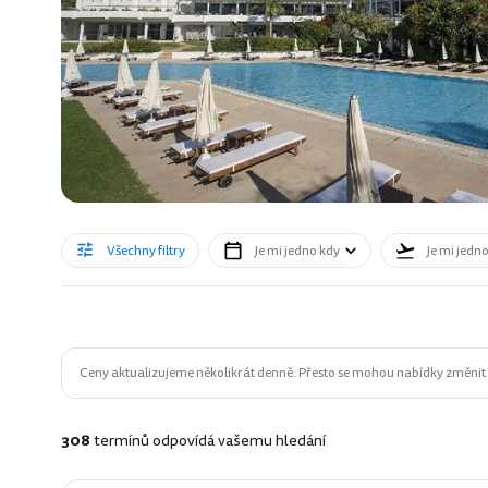
Všechny filtry
Je mi jedno kdy
Je mi jedn
Ceny aktualizujeme několikrát denně. Přesto se mohou nabídky změnit n
308
termínů odpovídá vašemu hledání