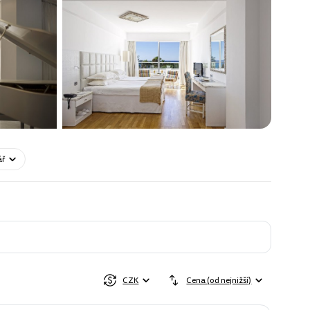
ář
CZK
Cena (od nejnižší)