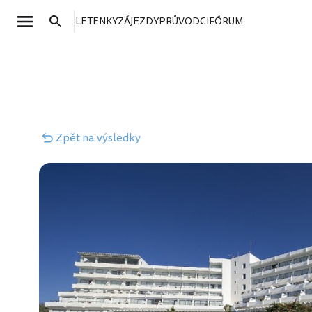
LETENKY
ZÁJEZDY
PRŮVODCI
FÓRUM
Zpět
na výsledky