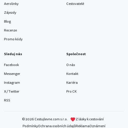
Aerolinky
Cestovatelé
Zájezdy
Blog
Recenze
Promo kódy
Sleduj nás
Společnost
Facebook
O nás
Messenger
Kontakt
Instagram
Kariéra
X / Twitter
Pro CK
RSS
© 2026 Cestujlevne.com s.r.o.
Z lásky k cestování
Podmínky
Ochrana osobních údajů
Reklama
Oznámení