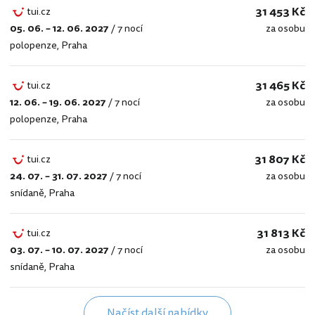
31 453 Kč
tui.cz
05. 06. – 12. 06. 2027
/
7 nocí
za osobu
tui.cz
polopenze
,
Praha
31 465 Kč
tui.cz
12. 06. – 19. 06. 2027
/
7 nocí
za osobu
tui.cz
polopenze
,
Praha
31 807 Kč
tui.cz
24. 07. – 31. 07. 2027
/
7 nocí
za osobu
tui.cz
snídaně
,
Praha
31 813 Kč
tui.cz
03. 07. – 10. 07. 2027
/
7 nocí
za osobu
tui.cz
snídaně
,
Praha
Načíst další nabídky