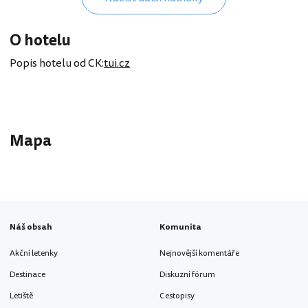
O hotelu
Popis hotelu od CK:
tui.cz
Mapa
Náš obsah
Komunita
Akční letenky
Nejnovější komentáře
Destinace
Diskuzní fórum
Letiště
Cestopisy