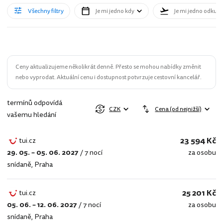
Všechny filtry
Je mi jedno kdy
Je mi jedno odkud
Ceny aktualizujeme několikrát denně. Přesto se mohou nabídky změnit
nebo vyprodat. Aktuální cenu i dostupnost potvrzuje cestovní kancelář.
termínů odpovídá
CZK
Cena (od nejnižší)
vašemu hledání
23 594 Kč
tui.cz
29. 05. – 05. 06. 2027
/
7 nocí
za osobu
tui.cz
snídaně
,
Praha
25 201 Kč
tui.cz
05. 06. – 12. 06. 2027
/
7 nocí
za osobu
tui.cz
snídaně
,
Praha