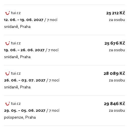
25 212 Kč
tui.cz
12. 06. – 19. 06. 2027
/
7 nocí
za osobu
tui.cz
snídaně
,
Praha
25 676 Kč
tui.cz
19. 06. – 26. 06. 2027
/
7 nocí
za osobu
tui.cz
snídaně
,
Praha
28 089 Kč
tui.cz
26. 06. – 03. 07. 2027
/
7 nocí
za osobu
tui.cz
snídaně
,
Praha
29 846 Kč
tui.cz
29. 05. – 05. 06. 2027
/
7 nocí
za osobu
tui.cz
polopenze
,
Praha