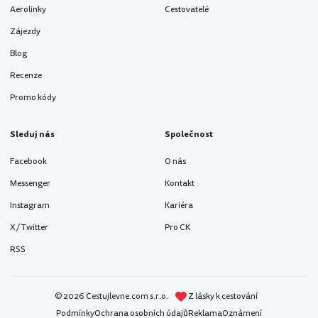
Aerolinky
Cestovatelé
Zájezdy
Blog
Recenze
Promo kódy
Sleduj nás
Společnost
Facebook
O nás
Messenger
Kontakt
Instagram
Kariéra
X / Twitter
Pro CK
RSS
© 2026 Cestujlevne.com s.r.o.
Z lásky k cestování
Podmínky
Ochrana osobních údajů
Reklama
Oznámení