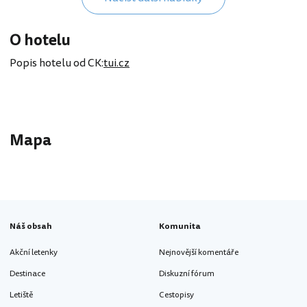
O hotelu
Popis hotelu od CK:
tui.cz
Mapa
Náš obsah
Komunita
Akční letenky
Nejnovější komentáře
Destinace
Diskuzní fórum
Letiště
Cestopisy