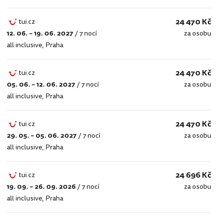
24 470 Kč
tui.cz
12. 06. – 19. 06. 2027
/
7 nocí
za osobu
tui.cz
all inclusive
,
Praha
24 470 Kč
tui.cz
05. 06. – 12. 06. 2027
/
7 nocí
za osobu
tui.cz
all inclusive
,
Praha
24 470 Kč
tui.cz
29. 05. – 05. 06. 2027
/
7 nocí
za osobu
tui.cz
all inclusive
,
Praha
24 696 Kč
tui.cz
19. 09. – 26. 09. 2026
/
7 nocí
za osobu
tui.cz
all inclusive
,
Praha