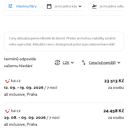
Všechny filtry
Je mi jedno kdy
Je mi jedno odkud
Ceny aktualizujeme několikrát denně. Přesto se mohou nabídky změnit
nebo vyprodat. Aktuální cenu i dostupnost potvrzuje cestovní kancelář.
termínů odpovídá
CZK
Cena (od nejnižší)
vašemu hledání
23 513 Kč
tui.cz
12. 09. – 19. 09. 2026
/
7 nocí
za osobu
tui.cz
all inclusive
,
Praha
24 458 Kč
tui.cz
29. 08. – 05. 09. 2026
/
7 nocí
za osobu
tui.cz
all inclusive
,
Praha