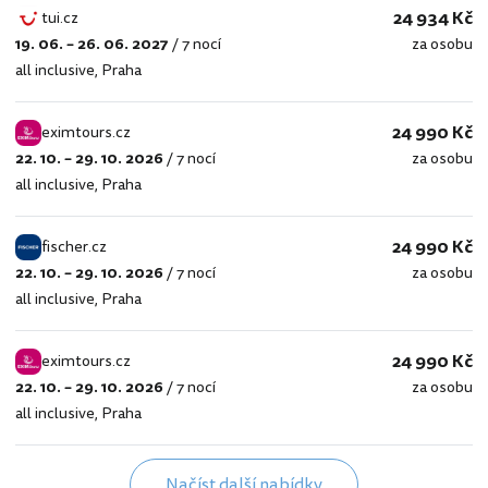
24 934 Kč
tui.cz
19. 06. – 26. 06. 2027
/
7 nocí
za osobu
tui.cz
all inclusive
,
Praha
24 990 Kč
eximtours.cz
22. 10. – 29. 10. 2026
/
7 nocí
za osobu
eximtours.cz
all inclusive
,
Praha
24 990 Kč
fischer.cz
22. 10. – 29. 10. 2026
/
7 nocí
za osobu
fischer.cz
all inclusive
,
Praha
24 990 Kč
eximtours.cz
22. 10. – 29. 10. 2026
/
7 nocí
za osobu
eximtours.cz
all inclusive
,
Praha
Načíst další nabídky