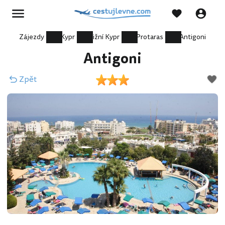
Zájezdy
Kypr
Jižní Kypr
Protaras
Antigoni
Antigoni
Zpět