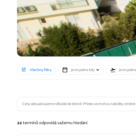
Všechny filtry
Je mi jedno kdy
Je mi jedn
Ceny aktualizujeme několikrát denně. Přesto se mohou nabídky změnit n
22
termínů odpovídá vašemu hledání