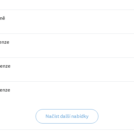
aně
enze
penze
enze
Načíst další nabídky