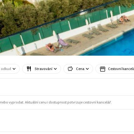
o odkud
Stravování
Cena
Cestovní kancel
ebo vyprodat. Aktuální cenu i dostupnost potvrzuje cestovní kancelář.