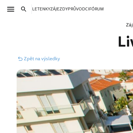
LETENKY
ZÁJEZDY
PRŮVODCI
FÓRUM
Zá
Li
Zpět
na výsledky