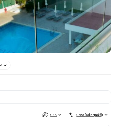
ář
CZK
Cena (od nejnižší)