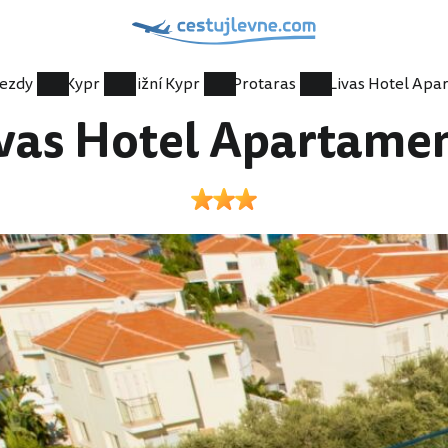
jezdy
Kypr
Jižní Kypr
Protaras
vas Hotel Apartame