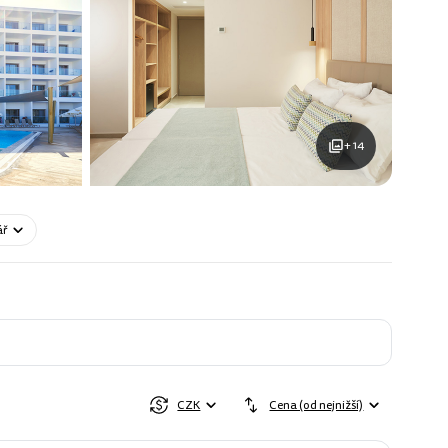
+ 14
ář
CZK
Cena (od nejnižší)