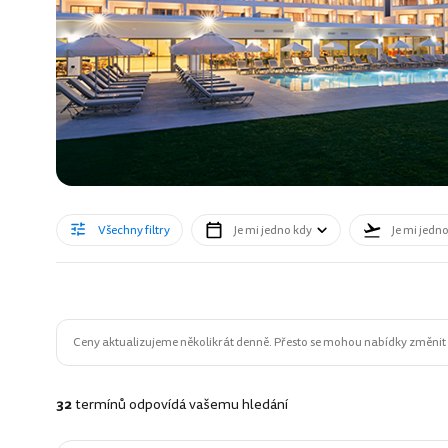
Všechny filtry
Je mi jedno kdy
Je mi jedn
Ceny aktualizujeme několikrát denně. Přesto se mohou nabídky změnit n
32
termínů odpovídá vašemu hledání