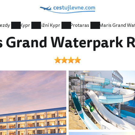
jezdy
Kypr
Jižní Kypr
Protaras
s Grand Waterpark R