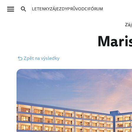
LETENKY
ZÁJEZDY
PRŮVODCI
FÓRUM
Zá
Mari
Zpět
na výsledky