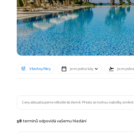
Všechny filtry
Je mi jedno kdy
Je mi jedn
Ceny aktualizujeme několikrát denně. Přesto se mohou nabídky změnit n
58
termínů odpovídá vašemu hledání