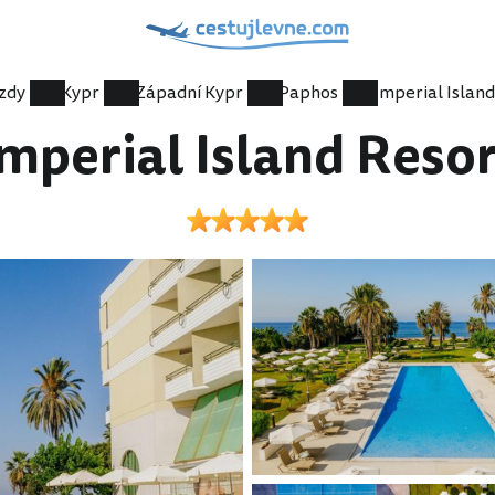
zdy
Kypr
Západní Kypr
Paphos
Imperial Island Resor