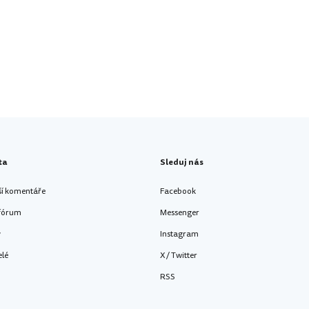
ta
Sleduj nás
ší komentáře
Facebook
 fórum
Messenger
y
Instagram
elé
X / Twitter
RSS