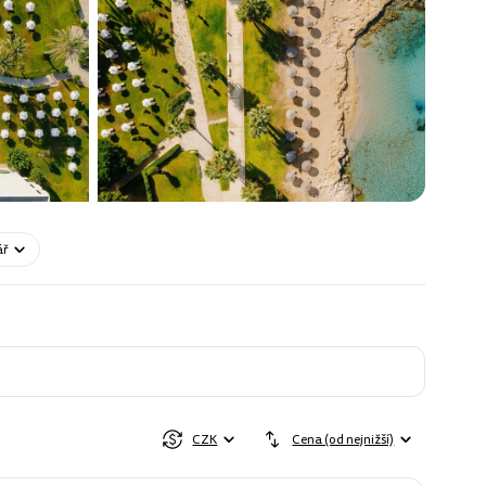
ář
CZK
Cena (od nejnižší)