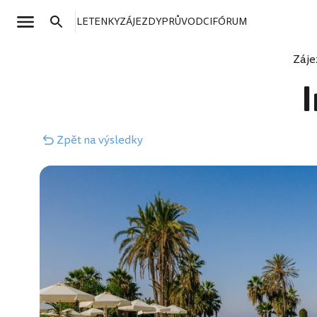
LETENKY
ZÁJEZDY
PRŮVODCI
FÓRUM
Záje
Zpět
na výsledky