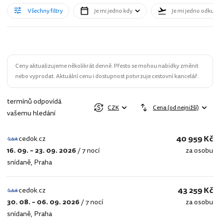
Všechny filtry
Je mi jedno kdy
Je mi jedno odkud
Ceny aktualizujeme několikrát denně. Přesto se mohou nabídky změnit
nebo vyprodat. Aktuální cenu i dostupnost potvrzuje cestovní kancelář.
termínů odpovídá
CZK
Cena (od nejnižší)
vašemu hledání
40 959 Kč
cedok.cz
16. 09. – 23. 09. 2026
/
7 nocí
za osobu
cedok.cz
snídaně
,
Praha
43 259 Kč
cedok.cz
30. 08. – 06. 09. 2026
/
7 nocí
za osobu
cedok.cz
snídaně
,
Praha