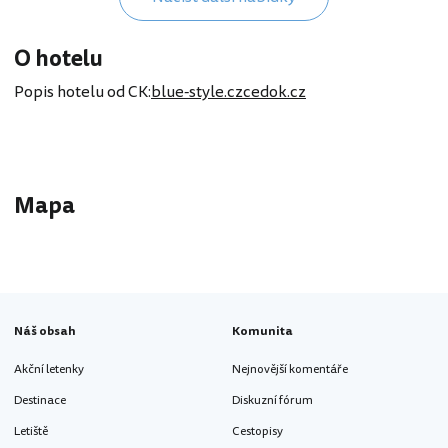
O hotelu
Popis hotelu od CK:
blue-style.cz
cedok.cz
Mapa
Náš obsah
Komunita
Akční letenky
Nejnovější komentáře
Destinace
Diskuzní fórum
Letiště
Cestopisy