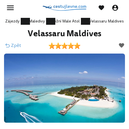
Zájezdy
Maledivy
Jižní Male Atol
Velassaru Maldives
Velassaru Maldives
Zpět