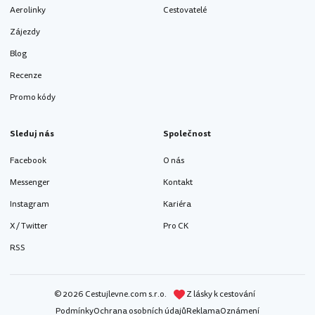
Aerolinky
Cestovatelé
Zájezdy
Blog
Recenze
Promo kódy
Sleduj nás
Společnost
Facebook
O nás
Messenger
Kontakt
Instagram
Kariéra
X / Twitter
Pro CK
RSS
© 2026 Cestujlevne.com s.r.o.
Z lásky k cestování
Podmínky
Ochrana osobních údajů
Reklama
Oznámení