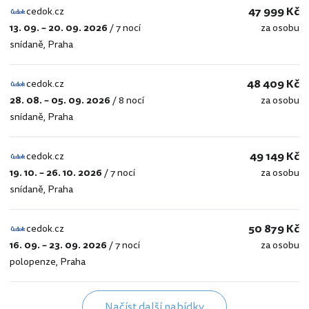
47 999 Kč
cedok.cz
13. 09. – 20. 09. 2026
/
7 nocí
za osobu
cedok.cz
snídaně
,
Praha
48 409 Kč
cedok.cz
28. 08. – 05. 09. 2026
/
8 nocí
za osobu
cedok.cz
snídaně
,
Praha
49 149 Kč
cedok.cz
19. 10. – 26. 10. 2026
/
7 nocí
za osobu
cedok.cz
snídaně
,
Praha
50 879 Kč
cedok.cz
16. 09. – 23. 09. 2026
/
7 nocí
za osobu
cedok.cz
polopenze
,
Praha
Načíst další nabídky