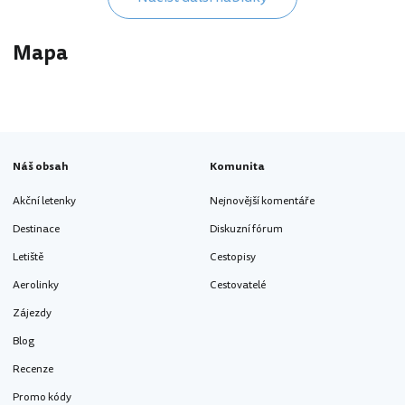
Mapa
Náš obsah
Komunita
Akční letenky
Nejnovější komentáře
Destinace
Diskuzní fórum
Letiště
Cestopisy
Aerolinky
Cestovatelé
Zájezdy
Blog
Recenze
Promo kódy