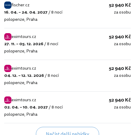
52 940 Kč
fischer.cz
16. 04. – 24. 04. 2027
/
8 nocí
za osobu
fischer.cz
polopenze
,
Praha
52 940 Kč
eximtours.cz
27. 11. – 05. 12. 2026
/
8 nocí
za osobu
eximtours.cz
polopenze
,
Praha
52 940 Kč
eximtours.cz
04. 12. – 12. 12. 2026
/
8 nocí
za osobu
eximtours.cz
polopenze
,
Praha
52 940 Kč
eximtours.cz
02. 04. – 10. 04. 2027
/
8 nocí
za osobu
eximtours.cz
polopenze
,
Praha
Načíst další nabídky