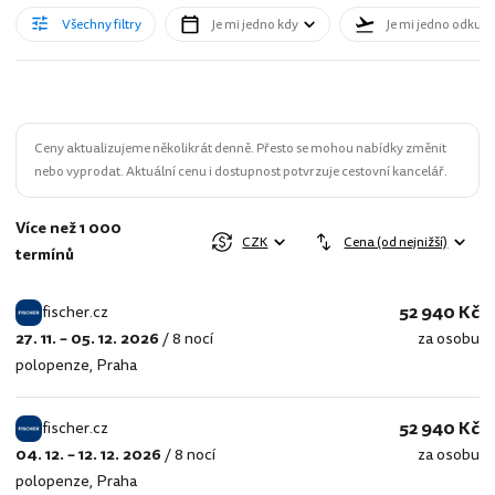
Všechny filtry
Je mi jedno kdy
Je mi jedno odkud
Ceny aktualizujeme několikrát denně. Přesto se mohou nabídky změnit
nebo vyprodat. Aktuální cenu i dostupnost potvrzuje cestovní kancelář.
Více než 1 000
CZK
Cena (od nejnižší)
termínů
52 940 Kč
fischer.cz
27. 11. – 05. 12. 2026
/
8 nocí
za osobu
fischer.cz
polopenze
,
Praha
52 940 Kč
fischer.cz
04. 12. – 12. 12. 2026
/
8 nocí
za osobu
fischer.cz
polopenze
,
Praha