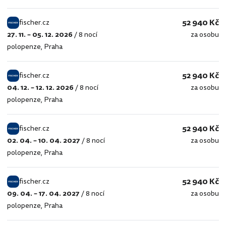
52 940 Kč
fischer.cz
27. 11. – 05. 12. 2026
/
8 nocí
za osobu
fischer.cz
polopenze
,
Praha
52 940 Kč
fischer.cz
04. 12. – 12. 12. 2026
/
8 nocí
za osobu
fischer.cz
polopenze
,
Praha
52 940 Kč
fischer.cz
02. 04. – 10. 04. 2027
/
8 nocí
za osobu
fischer.cz
polopenze
,
Praha
52 940 Kč
fischer.cz
09. 04. – 17. 04. 2027
/
8 nocí
za osobu
fischer.cz
polopenze
,
Praha