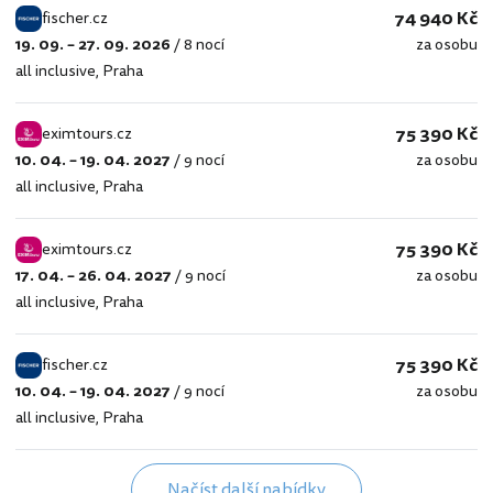
74 940 Kč
fischer.cz
19. 09. – 27. 09. 2026
/
8 nocí
za osobu
fischer.cz
all inclusive
,
Praha
75 390 Kč
eximtours.cz
10. 04. – 19. 04. 2027
/
9 nocí
za osobu
eximtours.cz
all inclusive
,
Praha
75 390 Kč
eximtours.cz
17. 04. – 26. 04. 2027
/
9 nocí
za osobu
eximtours.cz
all inclusive
,
Praha
75 390 Kč
fischer.cz
10. 04. – 19. 04. 2027
/
9 nocí
za osobu
fischer.cz
all inclusive
,
Praha
Načíst další nabídky