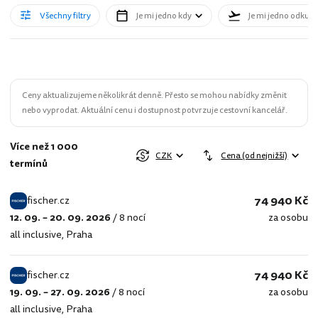
Všechny filtry
Je mi jedno kdy
Je mi jedno odkud
Ceny aktualizujeme několikrát denně. Přesto se mohou nabídky změnit
nebo vyprodat. Aktuální cenu i dostupnost potvrzuje cestovní kancelář.
Více než 1 000
CZK
Cena (od nejnižší)
termínů
74 940 Kč
fischer.cz
12. 09. – 20. 09. 2026
/
8 nocí
za osobu
fischer.cz
all inclusive
,
Praha
74 940 Kč
fischer.cz
19. 09. – 27. 09. 2026
/
8 nocí
za osobu
fischer.cz
all inclusive
,
Praha