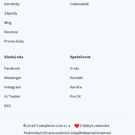
Aerolinky
Cestovatelé
Zájezdy
Blog
Recenze
Promo kódy
Sleduj nás
Společnost
Facebook
O nás
Messenger
Kontakt
Instagram
Kariéra
X / Twitter
Pro CK
RSS
© 2026 Cestujlevne.com s.r.o.
Z lásky k cestování
Podmínky
Ochrana osobních údajů
Reklama
Oznámení