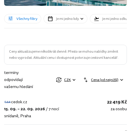
Všechny filtry
Je mi jedno kdy
Je mi jedno odkud
Ceny aktualizujeme několikrát denně. Přesto se mohou nabídky změnit
nebo vyprodat. Aktuální cenu i dostupnost potvrzuje cestovní kancelář.
termíny
odpovídají
CZK
Cena (od nejnižší)
vašemu hledání
22 419 Kč
cedok.cz
15. 09. – 22. 09. 2026
/
7 nocí
za osobu
cedok.cz
snídaně
,
Praha