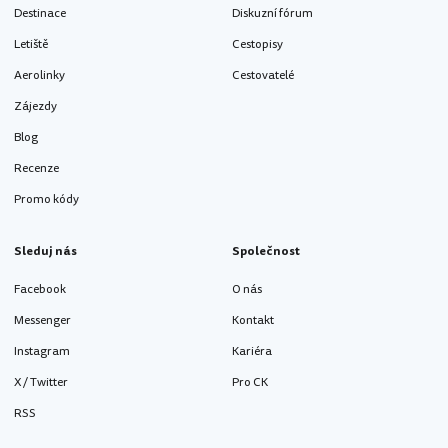
Destinace
Diskuzní fórum
Letiště
Cestopisy
Aerolinky
Cestovatelé
Zájezdy
Blog
Recenze
Promo kódy
Sleduj nás
Společnost
Facebook
O nás
Messenger
Kontakt
Instagram
Kariéra
X / Twitter
Pro CK
RSS