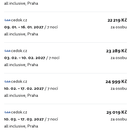
all inclusive
,
Praha
22 219 Kč
cedok.cz
09. 01. – 16. 01. 2027
/
7 nocí
za osobu
cedok.cz
all inclusive
,
Praha
23 289 Kč
cedok.cz
03. 02. – 10. 02. 2027
/
7 nocí
za osobu
cedok.cz
all inclusive
,
Praha
24 999 Kč
cedok.cz
10. 02. – 17. 02. 2027
/
7 nocí
za osobu
cedok.cz
all inclusive
,
Praha
25 019 Kč
cedok.cz
10. 03. – 17. 03. 2027
/
7 nocí
za osobu
cedok.cz
all inclusive
,
Praha