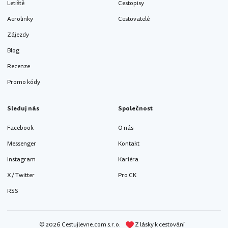
Letiště
Cestopisy
Aerolinky
Cestovatelé
Zájezdy
Blog
Recenze
Promo kódy
Sleduj nás
Společnost
Facebook
O nás
Messenger
Kontakt
Instagram
Kariéra
X / Twitter
Pro CK
RSS
© 2026 Cestujlevne.com s.r.o.
Z lásky k cestování