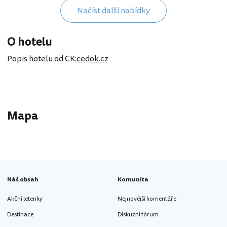
Načíst další nabídky
O hotelu
Popis hotelu od CK:
cedok.cz
Mapa
Náš obsah
Komunita
Akční letenky
Nejnovější komentáře
Destinace
Diskuzní fórum