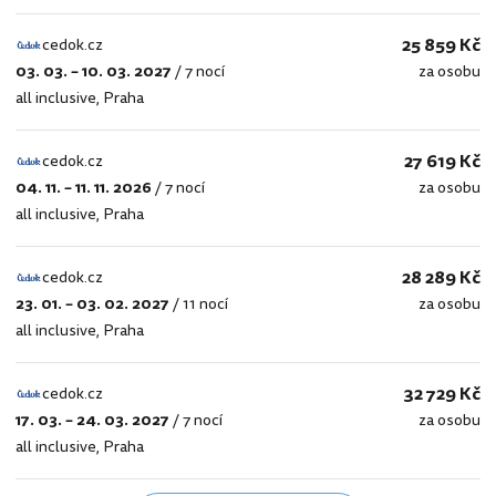
25 859 Kč
cedok.cz
03. 03. – 10. 03. 2027
/
7 nocí
za osobu
cedok.cz
all inclusive
,
Praha
27 619 Kč
cedok.cz
04. 11. – 11. 11. 2026
/
7 nocí
za osobu
cedok.cz
all inclusive
,
Praha
28 289 Kč
cedok.cz
23. 01. – 03. 02. 2027
/
11 nocí
za osobu
cedok.cz
all inclusive
,
Praha
32 729 Kč
cedok.cz
17. 03. – 24. 03. 2027
/
7 nocí
za osobu
cedok.cz
all inclusive
,
Praha