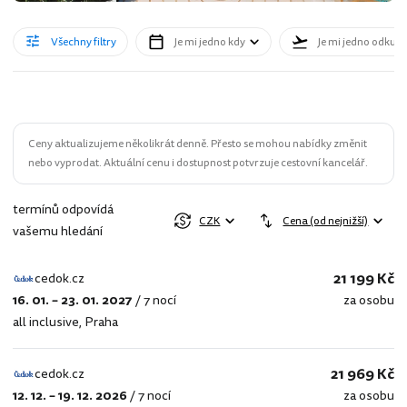
Všechny filtry
Je mi jedno kdy
Je mi jedno odkud
Ceny aktualizujeme několikrát denně. Přesto se mohou nabídky změnit
nebo vyprodat. Aktuální cenu i dostupnost potvrzuje cestovní kancelář.
termínů odpovídá
CZK
Cena (od nejnižší)
vašemu hledání
21 199 Kč
cedok.cz
16. 01. – 23. 01. 2027
/
7 nocí
za osobu
cedok.cz
all inclusive
,
Praha
21 969 Kč
cedok.cz
12. 12. – 19. 12. 2026
/
7 nocí
za osobu
cedok.cz