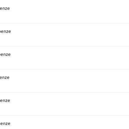
enze
penze
penze
enze
penze
penze