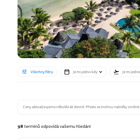
Všechny filtry
Je mi jedno kdy
Je mi jedn
Ceny aktualizujeme několikrát denně. Přesto se mohou nabídky změnit n
98
termínů odpovídá vašemu hledání