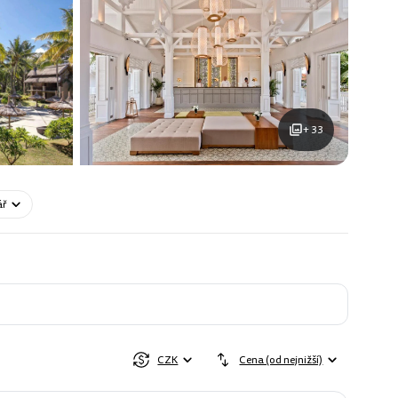
+ 33
ář
CZK
Cena (od nejnižší)