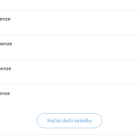
enze
penze
penze
enze
Načíst další nabídky