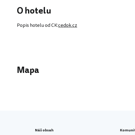
O hotelu
Popis hotelu od CK:
cedok.cz
Mapa
Náš obsah
Komuni