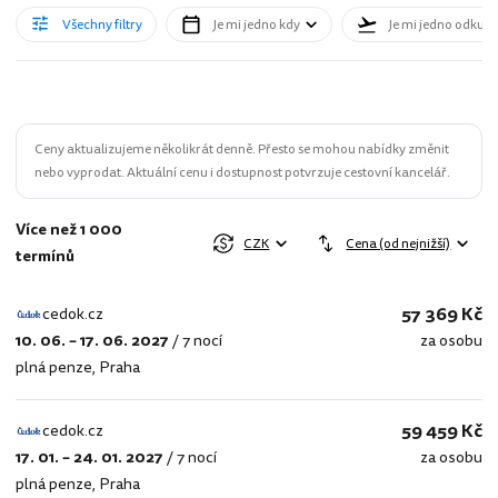
Všechny filtry
Je mi jedno kdy
Je mi jedno odkud
Ceny aktualizujeme několikrát denně. Přesto se mohou nabídky změnit
nebo vyprodat. Aktuální cenu i dostupnost potvrzuje cestovní kancelář.
Více než 1 000
CZK
Cena (od nejnižší)
termínů
57 369 Kč
cedok.cz
10. 06. – 17. 06. 2027
/
7 nocí
za osobu
cedok.cz
plná penze
,
Praha
59 459 Kč
cedok.cz
17. 01. – 24. 01. 2027
/
7 nocí
za osobu
cedok.cz
plná penze
,
Praha