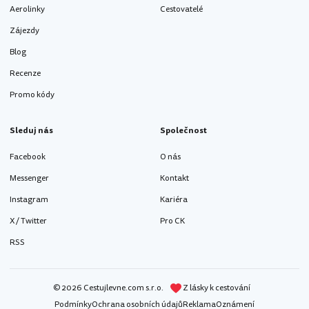
Aerolinky
Cestovatelé
Zájezdy
Blog
Recenze
Promo kódy
Sleduj nás
Společnost
Facebook
O nás
Messenger
Kontakt
Instagram
Kariéra
X / Twitter
Pro CK
RSS
© 2026 Cestujlevne.com s.r.o.
Z lásky k cestování
Podmínky
Ochrana osobních údajů
Reklama
Oznámení