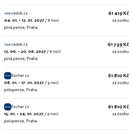
61 419 Kč
cedok.cz
04. 01. – 12. 01. 2027
/
8 nocí
za osobu
cedok.cz
plná penze
,
Praha
61 739 Kč
cedok.cz
12. 06. – 20. 06. 2027
/
8 nocí
za osobu
cedok.cz
plná penze
,
Praha
61 810 Kč
fischer.cz
08. 01. – 17. 01. 2027
/
9 nocí
za osobu
fischer.cz
polopenze
,
Praha
61 810 Kč
fischer.cz
15. 01. – 24. 01. 2027
/
9 nocí
za osobu
fischer.cz
polopenze
,
Praha