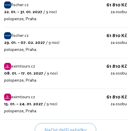
61 810 Kč
fischer.cz
22. 01. – 31. 01. 2027
/
9 nocí
za osobu
fischer.cz
polopenze
,
Praha
61 810 Kč
fischer.cz
29. 01. – 07. 02. 2027
/
9 nocí
za osobu
fischer.cz
polopenze
,
Praha
61 810 Kč
eximtours.cz
08. 01. – 17. 01. 2027
/
9 nocí
za osobu
eximtours.cz
polopenze
,
Praha
61 810 Kč
eximtours.cz
15. 01. – 24. 01. 2027
/
9 nocí
za osobu
eximtours.cz
polopenze
,
Praha
Načíst další nabídky