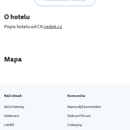
O hotelu
Popis hotelu od CK:
cedok.cz
Mapa
Náš obsah
Komunita
Akční letenky
Nejnovější komentáře
Destinace
Diskuzní fórum
Letiště
Cestopisy