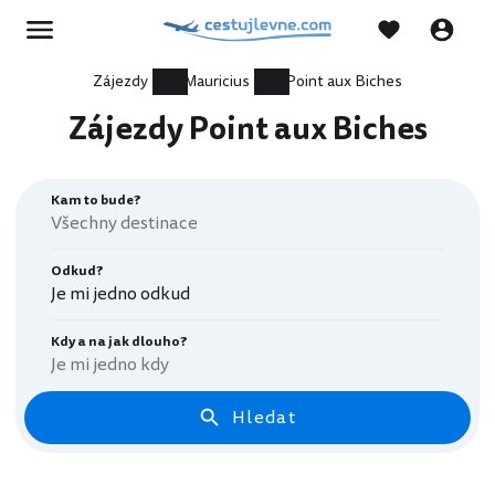
Zájezdy
Mauricius
Point aux Biches
Zájezdy Point aux Biches
Kam to bude?
Odkud?
Je mi jedno odkud
Kdy a na jak dlouho?
Je mi jedno kdy
Hledat