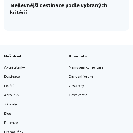
Nejlevnější destinace podle vybraných
kritérií
Náš obsah
Komunita
Akční letenky
Nejnovější komentáře
Destinace
Diskuzní fórum
Letiště
Cestopisy
Aerolinky
Cestovatelé
Zájezdy
Blog
Recenze
Promo kódy