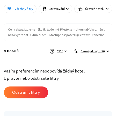
Všechny filtry
Stravování
Úroveň hotelu
Ceny aktualizujeme několikrát denně. Přesto se mohou nabídky změnit
nebo vyprodat. Aktuální cenu i dostupnost potvrzuje cestovní kancelář.
0 hotelů
CZK
Cena (od nejnižší)
Vaším preferencím neodpovídá žádný hotel.
Upravte nebo odstraňte filtry.
Odstranit filtry