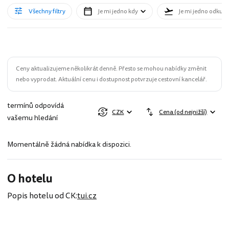
Všechny filtry
Je mi jedno kdy
Je mi jedno odkud
Ceny aktualizujeme několikrát denně. Přesto se mohou nabídky změnit
nebo vyprodat. Aktuální cenu i dostupnost potvrzuje cestovní kancelář.
termínů odpovídá
CZK
Cena (od nejnižší)
vašemu hledání
Momentálně žádná nabídka k dispozici.
O hotelu
Popis hotelu od CK:
tui.cz