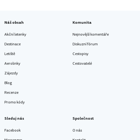
Náš obsah
Komunita
Akční letenky
Nejnovější komentáře
Destinace
Diskuzní fórum
Letiště
Cestopisy
Aerolinky
Cestovatelé
Zájezdy
Blog
Recenze
Promo kódy
Sleduj nás
Společnost
Facebook
O nás