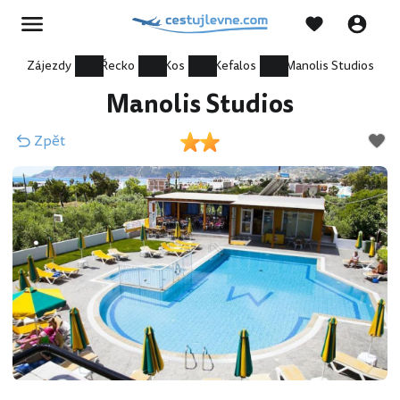
Zájezdy
Řecko
Kos
Kefalos
Manolis Studios
Manolis Studios
Zpět