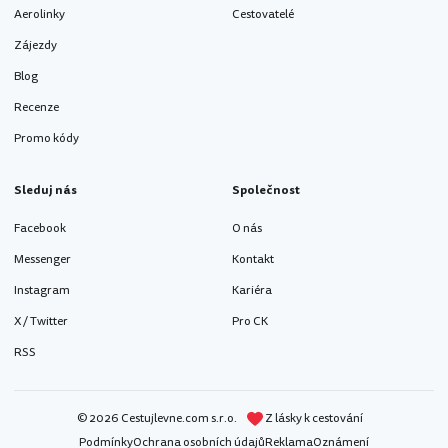
Aerolinky
Cestovatelé
Zájezdy
Blog
Recenze
Promo kódy
Sleduj nás
Společnost
Facebook
O nás
Messenger
Kontakt
Instagram
Kariéra
X / Twitter
Pro CK
RSS
© 2026 Cestujlevne.com s.r.o.
Z lásky k cestování
Podmínky
Ochrana osobních údajů
Reklama
Oznámení