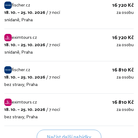
16 720 Kč
fischer.cz
18. 10. – 25. 10. 2026
/
7 nocí
za osobu
fischer.cz
snídaně
,
Praha
16 720 Kč
eximtours.cz
18. 10. – 25. 10. 2026
/
7 nocí
za osobu
eximtours.cz
snídaně
,
Praha
16 810 Kč
fischer.cz
18. 10. – 25. 10. 2026
/
7 nocí
za osobu
fischer.cz
bez stravy
,
Praha
16 810 Kč
eximtours.cz
18. 10. – 25. 10. 2026
/
7 nocí
za osobu
eximtours.cz
bez stravy
,
Praha
Načíst další nabídky