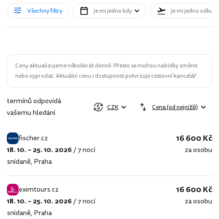
Všechny filtry
Je mi jedno kdy
Je mi jedno odkud
Ceny aktualizujeme několikrát denně. Přesto se mohou nabídky změnit
nebo vyprodat. Aktuální cenu i dostupnost potvrzuje cestovní kancelář.
termínů odpovídá
CZK
Cena (od nejnižší)
vašemu hledání
16 600 Kč
fischer.cz
18. 10. – 25. 10. 2026
/
7 nocí
za osobu
fischer.cz
snídaně
,
Praha
16 600 Kč
eximtours.cz
18. 10. – 25. 10. 2026
/
7 nocí
za osobu
eximtours.cz
snídaně
,
Praha