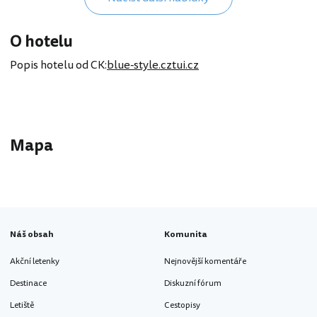
O hotelu
Popis hotelu od CK:
blue-style.cz
tui.cz
Mapa
10 EUR
Náš obsah
Komunita
Akční letenky
Nejnovější komentáře
Destinace
Diskuzní fórum
Letiště
Cestopisy