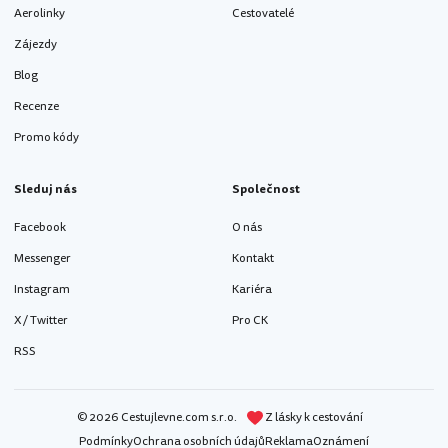
Aerolinky
Cestovatelé
Zájezdy
Blog
Recenze
Promo kódy
Sleduj nás
Společnost
Facebook
O nás
Messenger
Kontakt
Instagram
Kariéra
X / Twitter
Pro CK
RSS
© 2026 Cestujlevne.com s.r.o.
Z lásky k cestování
Podmínky
Ochrana osobních údajů
Reklama
Oznámení