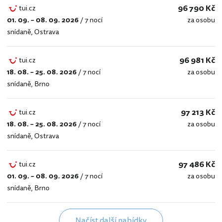
96 790 Kč
tui.cz
01. 09. – 08. 09. 2026
/
7 nocí
za osobu
tui.cz
snídaně
,
Ostrava
96 981 Kč
tui.cz
18. 08. – 25. 08. 2026
/
7 nocí
za osobu
tui.cz
snídaně
,
Brno
97 213 Kč
tui.cz
18. 08. – 25. 08. 2026
/
7 nocí
za osobu
tui.cz
snídaně
,
Ostrava
97 486 Kč
tui.cz
01. 09. – 08. 09. 2026
/
7 nocí
za osobu
tui.cz
snídaně
,
Brno
Načíst další nabídky