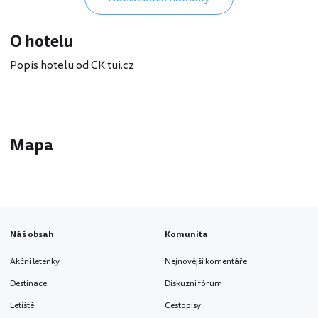
O hotelu
Popis hotelu od CK:
tui.cz
Mapa
Náš obsah
Komunita
Akční letenky
Nejnovější komentáře
Destinace
Diskuzní fórum
Letiště
Cestopisy