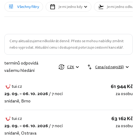
Všechny filtry
Je mi jedno kdy
Je mi jedno odkud
Ceny aktualizujeme několikrát denně. Přesto se mohou nabídky změnit
nebo vyprodat. Aktuální cenu i dostupnost potvrzuje cestovní kancelář.
termínů odpovídá
CZK
Cena (od nejnižší)
vašemu hledání
61 944 Kč
tui.cz
29. 09. – 06. 10. 2026
/
7 nocí
za osobu
tui.cz
snídaně
,
Brno
63 162 Kč
tui.cz
29. 09. – 06. 10. 2026
/
7 nocí
za osobu
tui.cz
snídaně
,
Ostrava