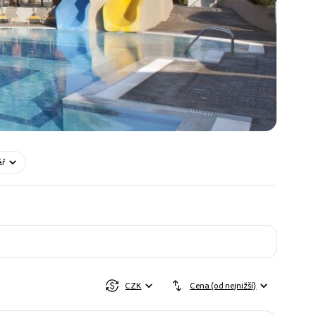
ář
CZK
Cena (od nejnižší)