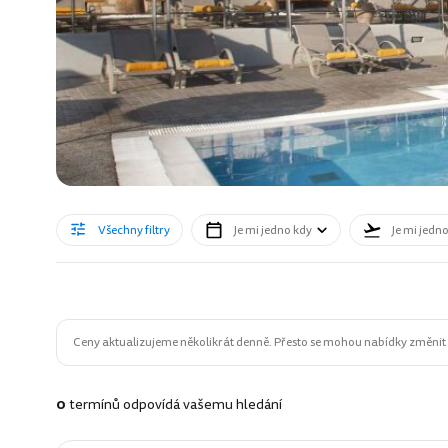
Všechny filtry
Je mi jedno kdy
Je mi jedn
Ceny aktualizujeme několikrát denně. Přesto se mohou nabídky změnit n
0
termínů odpovídá vašemu hledání