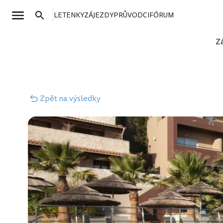
LETENKY
ZÁJEZDY
PRŮVODCI
FÓRUM
Z
Zpět
na výsledky