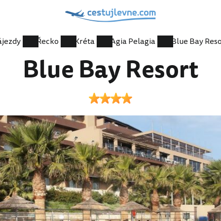
ájezdy
Řecko
Kréta
Agia Pelagia
Blue Bay Reso
Blue Bay Resort