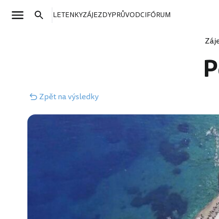
LETENKY
ZÁJEZDY
PRŮVODCI
FÓRUM
Záj
P
Zpět
na výsledky