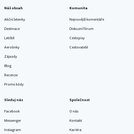
Náš obsah
Komunita
Akční letenky
Nejnovější komentáře
Destinace
Diskuzní fórum
Letiště
Cestopisy
Aerolinky
Cestovatelé
Zájezdy
Blog
Recenze
Promo kódy
Sleduj nás
Společnost
Facebook
O nás
Messenger
Kontakt
Instagram
Kariéra