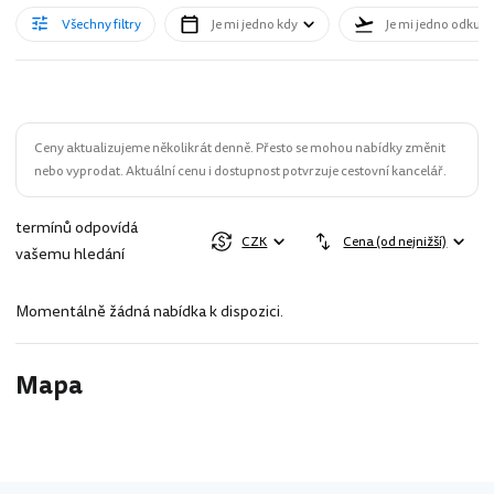
Všechny filtry
Je mi jedno kdy
Je mi jedno odkud
Ceny aktualizujeme několikrát denně. Přesto se mohou nabídky změnit
nebo vyprodat. Aktuální cenu i dostupnost potvrzuje cestovní kancelář.
termínů odpovídá
CZK
Cena (od nejnižší)
vašemu hledání
Momentálně žádná nabídka k dispozici.
Mapa