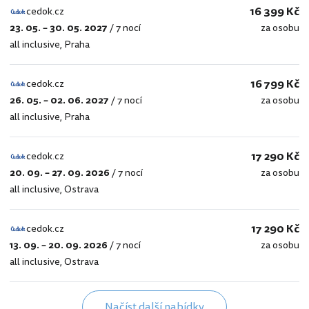
16 399 Kč
cedok.cz
23. 05. – 30. 05. 2027
/
7 nocí
za osobu
cedok.cz
all inclusive
,
Praha
16 799 Kč
cedok.cz
26. 05. – 02. 06. 2027
/
7 nocí
za osobu
cedok.cz
all inclusive
,
Praha
17 290 Kč
cedok.cz
20. 09. – 27. 09. 2026
/
7 nocí
za osobu
cedok.cz
all inclusive
,
Ostrava
17 290 Kč
cedok.cz
13. 09. – 20. 09. 2026
/
7 nocí
za osobu
cedok.cz
all inclusive
,
Ostrava
Načíst další nabídky