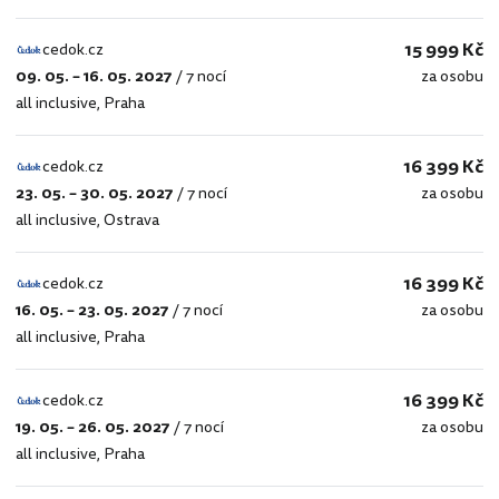
15 999 Kč
cedok.cz
09. 05. – 16. 05. 2027
/
7 nocí
za osobu
cedok.cz
all inclusive
,
Praha
16 399 Kč
cedok.cz
23. 05. – 30. 05. 2027
/
7 nocí
za osobu
cedok.cz
all inclusive
,
Ostrava
16 399 Kč
cedok.cz
16. 05. – 23. 05. 2027
/
7 nocí
za osobu
cedok.cz
all inclusive
,
Praha
16 399 Kč
cedok.cz
19. 05. – 26. 05. 2027
/
7 nocí
za osobu
cedok.cz
all inclusive
,
Praha