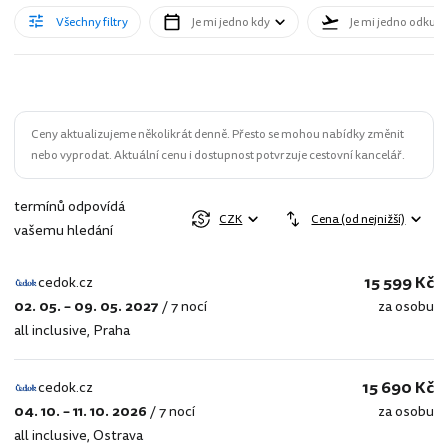
Všechny filtry
Je mi jedno kdy
Je mi jedno odkud
Ceny aktualizujeme několikrát denně. Přesto se mohou nabídky změnit
nebo vyprodat. Aktuální cenu i dostupnost potvrzuje cestovní kancelář.
termínů odpovídá
CZK
Cena (od nejnižší)
vašemu hledání
15 599 Kč
cedok.cz
02. 05. – 09. 05. 2027
/
7 nocí
za osobu
cedok.cz
all inclusive
,
Praha
15 690 Kč
cedok.cz
04. 10. – 11. 10. 2026
/
7 nocí
za osobu
cedok.cz
all inclusive
,
Ostrava