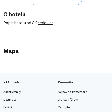
O hotelu
Popis hotelu od CK:
cedok.cz
Mapa
Náš obsah
Komunita
Akční letenky
Nejnovější komentáře
Destinace
Diskuzní fórum
Letiště
Cestopisy