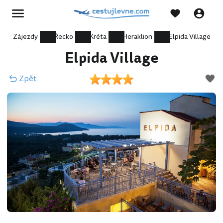
Zájezdy
Řecko
Kréta
Heraklion
Elpida Village
Elpida Village
Zpět