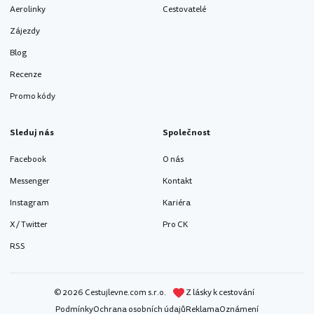
Aerolinky
Cestovatelé
Zájezdy
Blog
Recenze
Promo kódy
Sleduj nás
Společnost
Facebook
O nás
Messenger
Kontakt
Instagram
Kariéra
X / Twitter
Pro CK
RSS
© 2026 Cestujlevne.com s.r.o.
Z lásky k cestování
Podmínky
Ochrana osobních údajů
Reklama
Oznámení