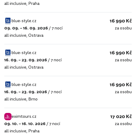
all inclusive
,
Praha
style.cz
16 990 Kč
blue-style.cz
09. 09. – 16. 09. 2026
/
7 nocí
za osobu
blue-
all inclusive
,
Ostrava
style.cz
16 990 Kč
blue-style.cz
16. 09. – 23. 09. 2026
/
7 nocí
za osobu
blue-
all inclusive
,
Ostrava
style.cz
16 990 Kč
blue-style.cz
16. 09. – 23. 09. 2026
/
7 nocí
za osobu
blue-
all inclusive
,
Brno
style.cz
17 020 Kč
eximtours.cz
09. 10. – 16. 10. 2026
/
7 nocí
za osobu
eximtours.cz
all inclusive
,
Praha