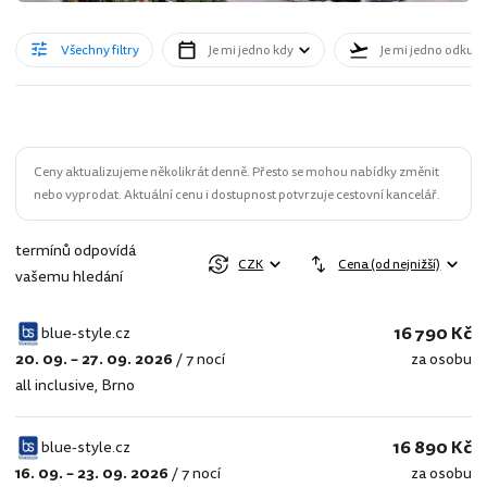
Všechny filtry
Je mi jedno kdy
Je mi jedno odkud
Ceny aktualizujeme několikrát denně. Přesto se mohou nabídky změnit
nebo vyprodat. Aktuální cenu i dostupnost potvrzuje cestovní kancelář.
termínů odpovídá
CZK
Cena (od nejnižší)
vašemu hledání
16 790 Kč
blue-style.cz
20. 09. – 27. 09. 2026
/
7 nocí
za osobu
blue-
all inclusive
,
Brno
style.cz
16 890 Kč
blue-style.cz
16. 09. – 23. 09. 2026
/
7 nocí
za osobu
blue-