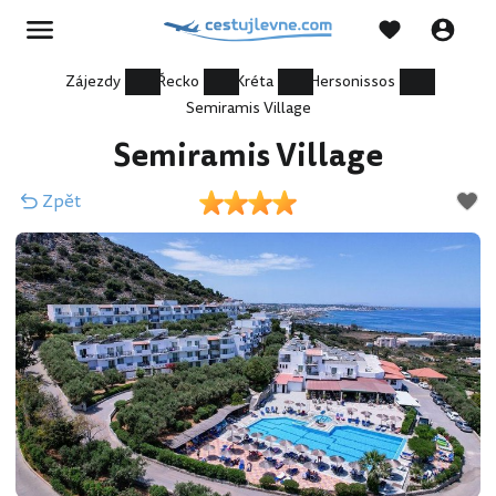
Zájezdy
Řecko
Kréta
Hersonissos
Semiramis Village
Semiramis Village
Zpět