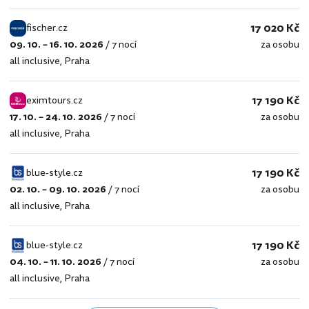
17 020 Kč
fischer.cz
09. 10. – 16. 10. 2026
/
7 nocí
za osobu
fischer.cz
all inclusive
,
Praha
17 190 Kč
eximtours.cz
17. 10. – 24. 10. 2026
/
7 nocí
za osobu
eximtours.cz
all inclusive
,
Praha
17 190 Kč
blue-style.cz
02. 10. – 09. 10. 2026
/
7 nocí
za osobu
blue-
all inclusive
,
Praha
style.cz
17 190 Kč
blue-style.cz
04. 10. – 11. 10. 2026
/
7 nocí
za osobu
blue-
all inclusive
,
Praha
style.cz