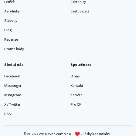
Letiště
Cestopisy
Aerolinky
Cestovatelé
Zájezdy
Blog
Recenze
EUR
Promo kódy
Sleduj nás
Společnost
Facebook
O nás
Messenger
Kontakt
Instagram
Kariéra
X / Twitter
Pro CK
10
RSS
© 2026 Cestujlevne.com s.r.o.
Z lásky k cestování