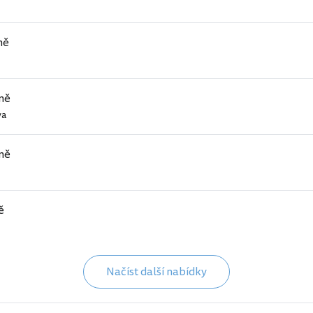
ně
ně
va
ně
ě
Načíst další nabídky