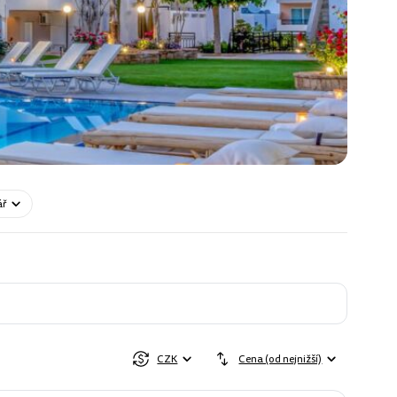
ář
CZK
Cena (od nejnižší)