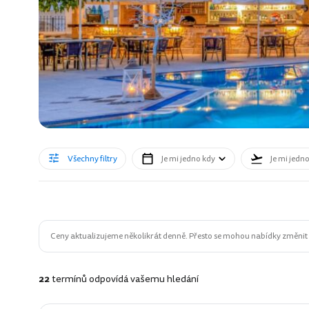
Všechny filtry
Je mi jedno kdy
Je mi jedn
Ceny aktualizujeme několikrát denně. Přesto se mohou nabídky změnit n
22
termínů odpovídá vašemu hledání