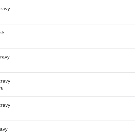
travy
ně
travy
travy
va
travy
ravy