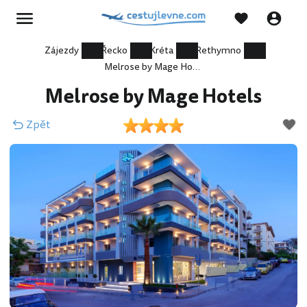
Zájezdy
Řecko
Kréta
Rethymno
Melrose by Mage Hotels
Melrose by Mage Hotels
Zpět