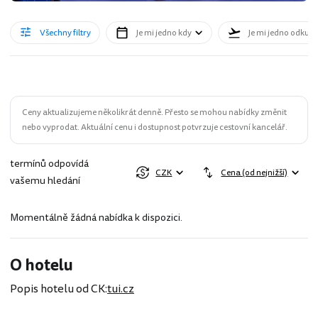
Všechny filtry
Je mi jedno kdy
Je mi jedno odkud
Ceny aktualizujeme několikrát denně. Přesto se mohou nabídky změnit
nebo vyprodat. Aktuální cenu i dostupnost potvrzuje cestovní kancelář.
termínů odpovídá
CZK
Cena (od nejnižší)
vašemu hledání
Momentálně žádná nabídka k dispozici.
O hotelu
Popis hotelu od CK:
tui.cz