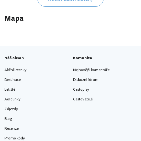
Mapa
Náš obsah
Komunita
Akční letenky
Nejnovější komentáře
Destinace
Diskuzní fórum
Letiště
Cestopisy
Aerolinky
Cestovatelé
Zájezdy
Blog
Recenze
Promo kódy