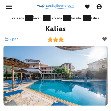
Zájezdy
Řecko
Lefkada
Vassiliki
Kalias
Kalias
Zpět