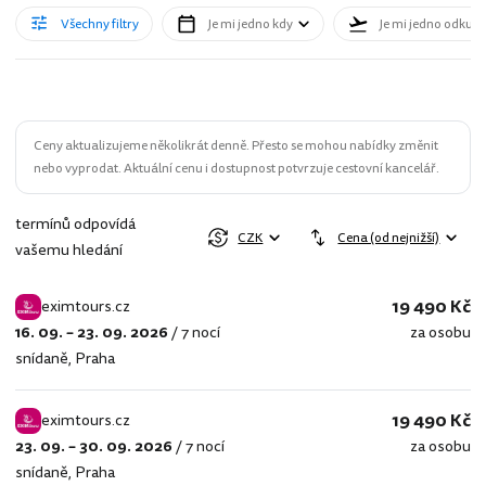
Všechny filtry
Je mi jedno kdy
Je mi jedno odkud
Ceny aktualizujeme několikrát denně. Přesto se mohou nabídky změnit
nebo vyprodat. Aktuální cenu i dostupnost potvrzuje cestovní kancelář.
termínů odpovídá
CZK
Cena (od nejnižší)
vašemu hledání
19 490 Kč
eximtours.cz
16. 09. – 23. 09. 2026
/
7 nocí
za osobu
eximtours.cz
snídaně
,
Praha
19 490 Kč
eximtours.cz
23. 09. – 30. 09. 2026
/
7 nocí
za osobu
eximtours.cz
snídaně
,
Praha