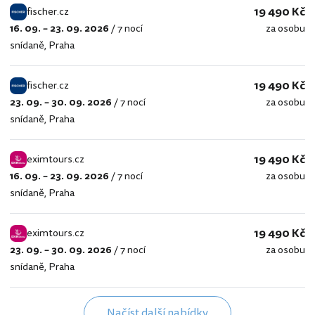
19 490 Kč
fischer.cz
16. 09. – 23. 09. 2026
/
7 nocí
za osobu
fischer.cz
snídaně
,
Praha
19 490 Kč
fischer.cz
23. 09. – 30. 09. 2026
/
7 nocí
za osobu
fischer.cz
snídaně
,
Praha
19 490 Kč
eximtours.cz
16. 09. – 23. 09. 2026
/
7 nocí
za osobu
eximtours.cz
snídaně
,
Praha
19 490 Kč
eximtours.cz
23. 09. – 30. 09. 2026
/
7 nocí
za osobu
eximtours.cz
snídaně
,
Praha
Načíst další nabídky