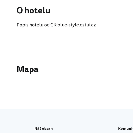
O hotelu
Popis hotelu od CK:
blue-style.cz
tui.cz
Mapa
Náš obsah
Komuni