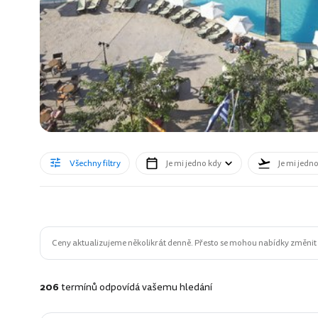
Všechny filtry
Je mi jedno kdy
Je mi jedn
Ceny aktualizujeme několikrát denně. Přesto se mohou nabídky změnit n
206
termínů odpovídá vašemu hledání