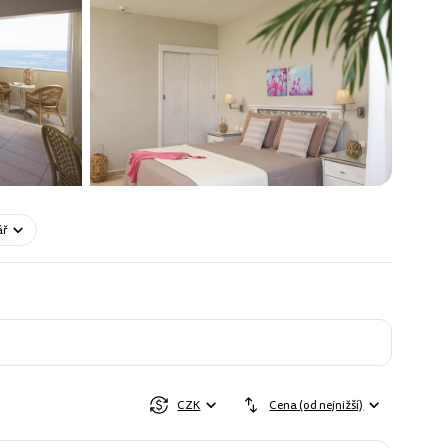
ář
CZK
Cena (od nejnižší)