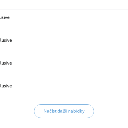
lusive
clusive
clusive
clusive
Načíst další nabídky