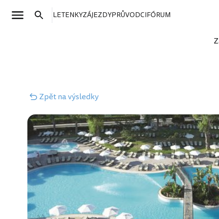
LETENKY
ZÁJEZDY
PRŮVODCI
FÓRUM
Z
Zpět
na výsledky