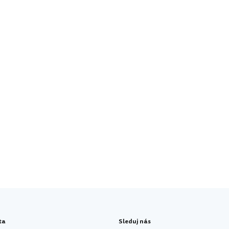
ta
Sleduj nás