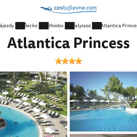
ájezdy
Řecko
Rhodos
Ialyssos
Atlantica Prince
Atlantica Princess