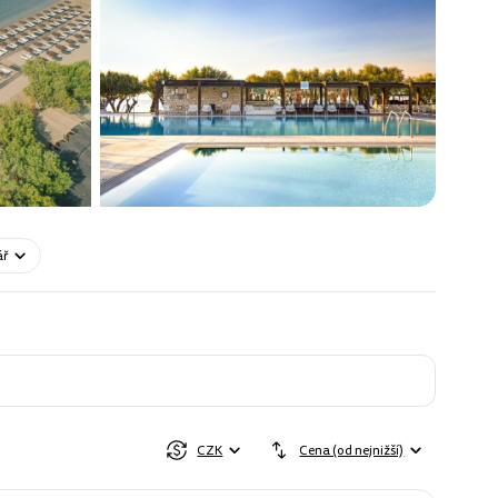
ář
CZK
Cena (od nejnižší)