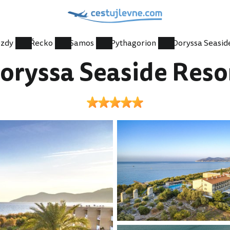
ezdy
Řecko
Samos
Pythagorion
oryssa Seaside Reso