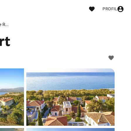
PROFIL
Doryssa Seaside Resort
rt