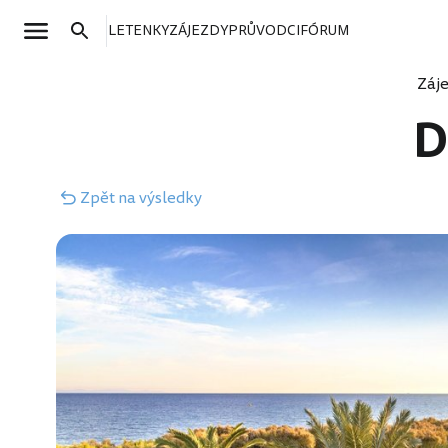
LETENKY
ZÁJEZDY
PRŮVODCI
FÓRUM
Záj
D
Zpět
na výsledky