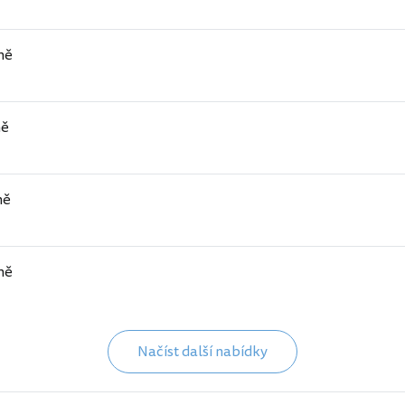
ně
ně
ně
ně
Načíst další nabídky