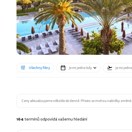
Všechny filtry
Je mi jedno kdy
Je mi jedn
Ceny aktualizujeme několikrát denně. Přesto se mohou nabídky změnit n
164
termínů odpovídá vašemu hledání