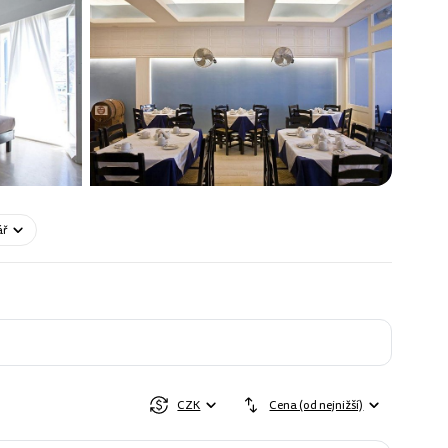
ář
CZK
Cena (od nejnižší)