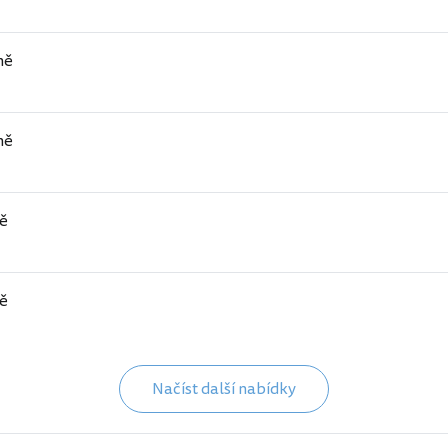
ně
ně
ě
ě
Načíst další nabídky