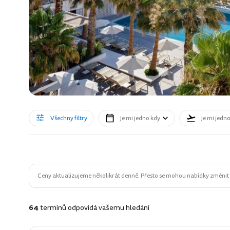
Všechny filtry
Je mi jedno kdy
Je mi jedn
Ceny aktualizujeme několikrát denně. Přesto se mohou nabídky změnit n
64
termínů odpovídá vašemu hledání