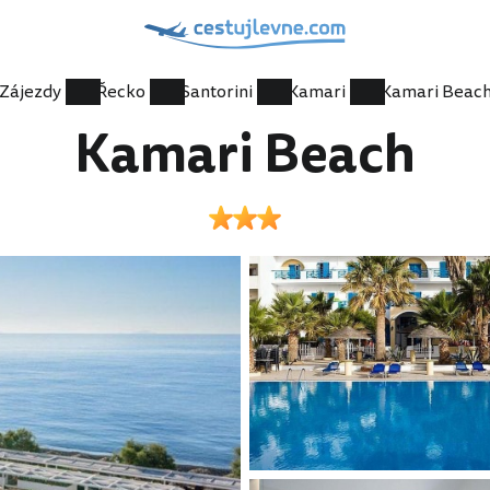
Zájezdy
Řecko
Santorini
Kamari
Kamari Beac
Kamari Beach