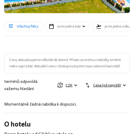
Všechny filtry
Je mi jedno kdy
Je mi jedno odkud
Ceny aktualizujeme několikrát denně. Přesto se mohou nabídky změnit
nebo vyprodat. Aktuální cenu i dostupnost potvrzuje cestovní kancelář.
termínů odpovídá
CZK
Cena (od nejnižší)
vašemu hledání
Momentálně žádná nabídka k dispozici.
O hotelu