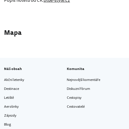
Popis hotelu od CK:
blue-style.cz
Mapa
20 
10 EUR
1 EUR
Náš obsah
Komunita
Akční letenky
Nejnovější komentáře
Destinace
Diskuzní fórum
Letiště
Cestopisy
Aerolinky
Cestovatelé
Zájezdy
Blog