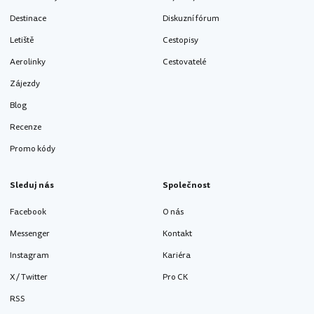
Destinace
Diskuzní fórum
Letiště
Cestopisy
Aerolinky
Cestovatelé
Zájezdy
Blog
Recenze
Promo kódy
Sleduj nás
Společnost
Facebook
O nás
Messenger
Kontakt
Instagram
Kariéra
X / Twitter
Pro CK
RSS