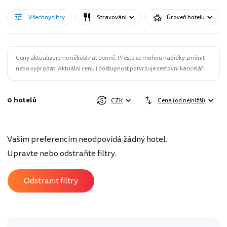
Všechny filtry
Stravování
Úroveň hotelu
Ceny aktualizujeme několikrát denně. Přesto se mohou nabídky změnit
nebo vyprodat. Aktuální cenu i dostupnost potvrzuje cestovní kancelář.
0 hotelů
CZK
Cena (od nejnižší)
Vaším preferencím neodpovídá žádný hotel.
Upravte nebo odstraňte filtry.
Odstranit filtry