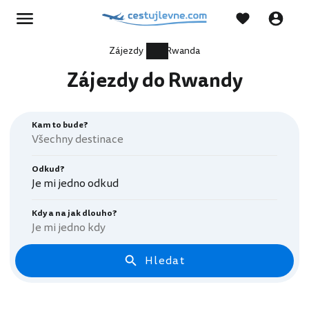
Zájezdy
Rwanda
Zájezdy do Rwandy
Kam to bude?
Odkud?
Je mi jedno odkud
Kdy a na jak dlouho?
Je mi jedno kdy
Hledat