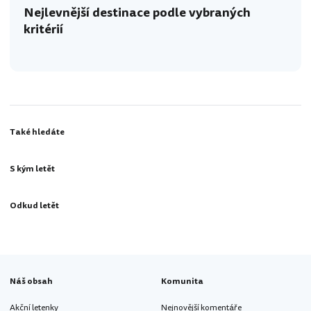
Nejlevnější destinace podle vybraných
kritérií
Také hledáte
S kým letět
Odkud letět
Náš obsah
Komunita
Akční letenky
Nejnovější komentáře