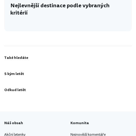
Nejlevnější destinace podle vybraných
kritérií
Také hledáte
S kým letět
Odkud letět
Náš obsah
Komunita
Akční letenky
Nejnovější komentáře