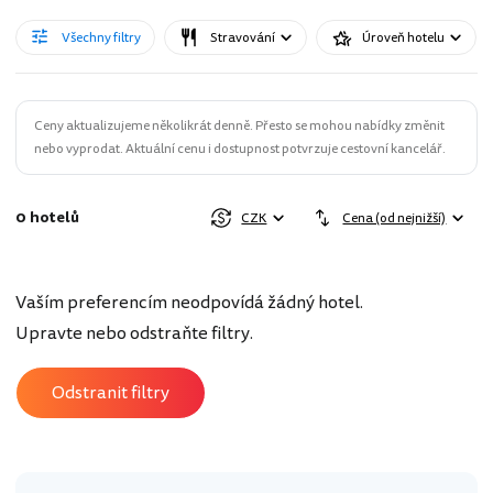
Všechny filtry
Stravování
Úroveň hotelu
Ceny aktualizujeme několikrát denně. Přesto se mohou nabídky změnit
nebo vyprodat. Aktuální cenu i dostupnost potvrzuje cestovní kancelář.
0 hotelů
CZK
Cena (od nejnižší)
Vaším preferencím neodpovídá žádný hotel.
Upravte nebo odstraňte filtry.
Odstranit filtry