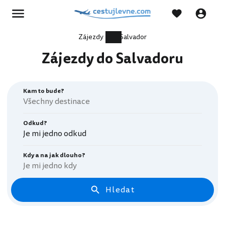
Zájezdy
Salvador
Zájezdy do Salvadoru
Kam to bude?
Odkud?
Je mi jedno odkud
Kdy a na jak dlouho?
Je mi jedno kdy
Hledat