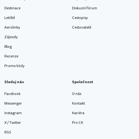
Destinace
Diskuzní fórum
Letiště
Cestopisy
Aerolinky
Cestovatelé
Zájezdy
Blog
Recenze
Promo kódy
Sleduj nás
Společnost
Facebook
O nás
Messenger
Kontakt
Instagram
Kariéra
X / Twitter
Pro CK
RSS