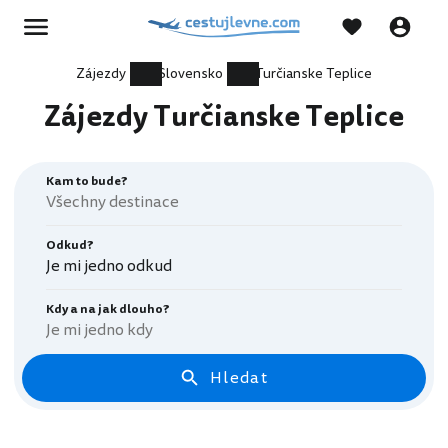
Zájezdy
Slovensko
Turčianske Teplice
Zájezdy Turčianske Teplice
Kam to bude?
Odkud?
Je mi jedno odkud
Kdy a na jak dlouho?
Je mi jedno kdy
Hledat