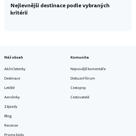
Nejlevnější destinace podle vybraných
kritérií
Náš obsah
Komunita
Akční letenky
Nejnovější komentáře
Destinace
Diskuzní fórum
Letiště
Cestopisy
Aerolinky
Cestovatelé
Zájezdy
Blog
Recenze
Promo kódy