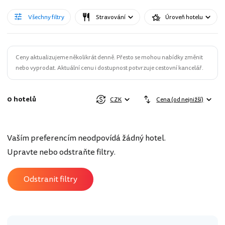
Všechny filtry
Stravování
Úroveň hotelu
Ceny aktualizujeme několikrát denně. Přesto se mohou nabídky změnit
nebo vyprodat. Aktuální cenu i dostupnost potvrzuje cestovní kancelář.
0 hotelů
CZK
Cena (od nejnižší)
Vaším preferencím neodpovídá žádný hotel.
Upravte nebo odstraňte filtry.
Odstranit filtry