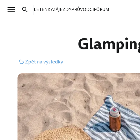
LETENKY
ZÁJEZDY
PRŮVODCI
FÓRUM
Glamping
Zpět
na výsledky