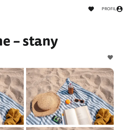
PROFIL
e – stany