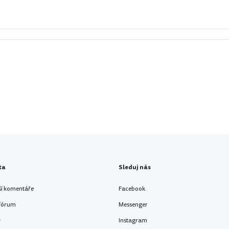
ta
Sleduj nás
ší komentáře
Facebook
 fórum
Messenger
y
Instagram