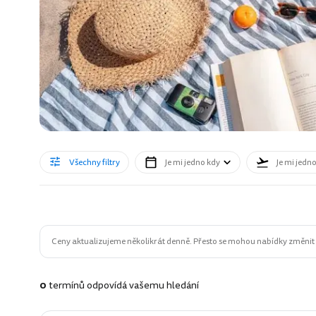
Všechny filtry
Je mi jedno kdy
Je mi jedn
Ceny aktualizujeme několikrát denně. Přesto se mohou nabídky změnit n
0
termínů odpovídá vašemu hledání