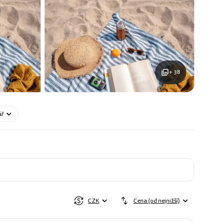
+ 38
ář
CZK
Cena (od nejnižší)