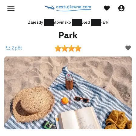
Zájezdy
Slovinsko
Bled
Park
Park
Zpět