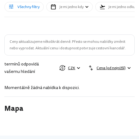
Všechny filtry
Je mi jedno kdy
Je mi jedno odkud
Ceny aktualizujeme několikrát denně. Přesto se mohou nabídky změnit
nebo vyprodat. Aktuální cenu i dostupnost potvrzuje cestovní kancelář.
termínů odpovídá
CZK
Cena (od nejnižší)
vašemu hledání
Momentálně žádná nabídka k dispozici.
Mapa