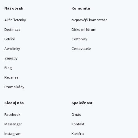
Náš obsah
Komunita
Akční letenky
Nejnovější komentáře
Destinace
Diskuzní fórum
Letiště
Cestopisy
Aerolinky
Cestovatelé
Zájezdy
Blog
Recenze
Promo kódy
Sleduj nás
Společnost
Facebook
O nás
Messenger
Kontakt
Instagram
Kariéra