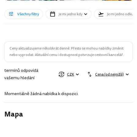
Všechny filtry
Je mi jedno kdy
Je mi jedno odkud
Ceny aktualizujeme několikrát denně. Přesto se mohou nabídky změnit
nebo vyprodat. Aktuální cenu i dostupnost potvrzuje cestovní kancelář.
termínů odpovídá
CZK
Cena (od nejnižší)
vašemu hledání
Momentálně žádná nabídka k dispozici.
Mapa