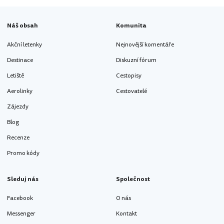
Náš obsah
Komunita
Akční letenky
Nejnovější komentáře
Destinace
Diskuzní fórum
Letiště
Cestopisy
Aerolinky
Cestovatelé
Zájezdy
Blog
Recenze
Promo kódy
Sleduj nás
Společnost
Facebook
O nás
Messenger
Kontakt