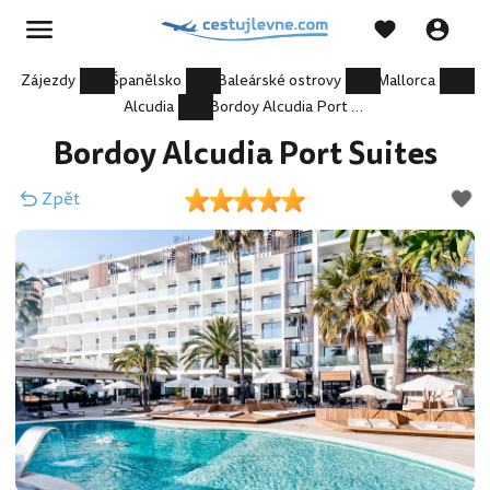
Zájezdy
Španělsko
Baleárské ostrovy
Mallorca
Alcudia
Bordoy Alcudia Port Suites
Bordoy Alcudia Port Suites
Zpět