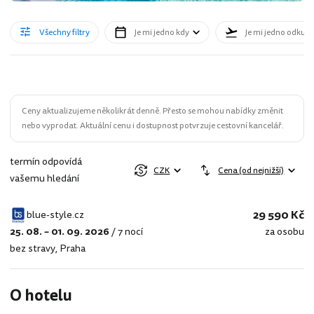
Všechny filtry
Je mi jedno kdy
Je mi jedno odkud
Ceny aktualizujeme několikrát denně. Přesto se mohou nabídky změnit
nebo vyprodat. Aktuální cenu i dostupnost potvrzuje cestovní kancelář.
termín odpovídá
CZK
Cena (od nejnižší)
vašemu hledání
29 590 Kč
blue-style.cz
25. 08. – 01. 09. 2026
/
7 nocí
za osobu
blue-
bez stravy
,
Praha
style.cz
O hotelu