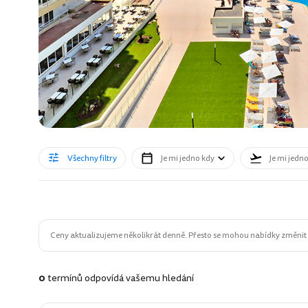
Všechny filtry
Je mi jedno kdy
Je mi jedn
Ceny aktualizujeme několikrát denně. Přesto se mohou nabídky změnit n
0
termínů odpovídá vašemu hledání