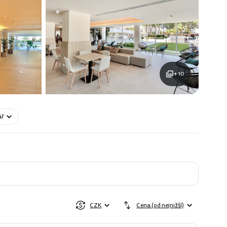
+ 10
ář
CZK
Cena (od nejnižší)