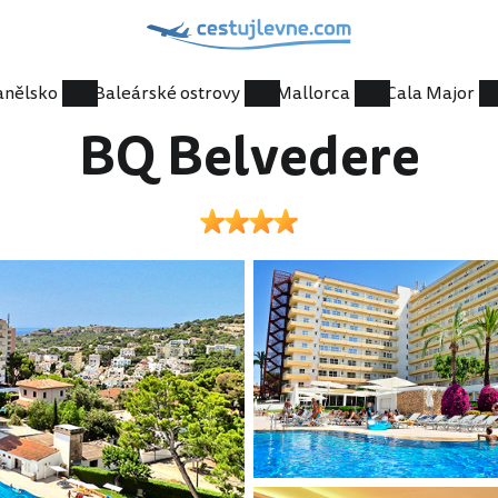
anělsko
Baleárské ostrovy
Mallorca
Cala Major
BQ Belvedere