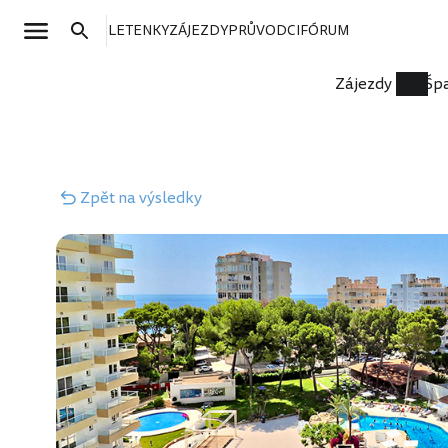
LETENKY
ZÁJEZDY
PRŮVODCI
FÓRUM
Zájezdy
Šp
Zpět
na výsledky