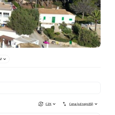
ář
CZK
Cena (od nejnižší)