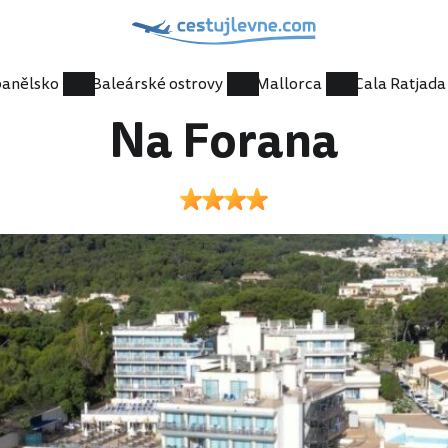
anělsko
Baleárské ostrovy
Mallorca
Cala Ratjada
Na Forana