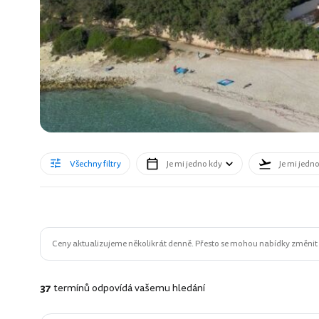
Všechny filtry
Je mi jedno kdy
Je mi jedn
Ceny aktualizujeme několikrát denně. Přesto se mohou nabídky změnit n
37
termínů odpovídá vašemu hledání