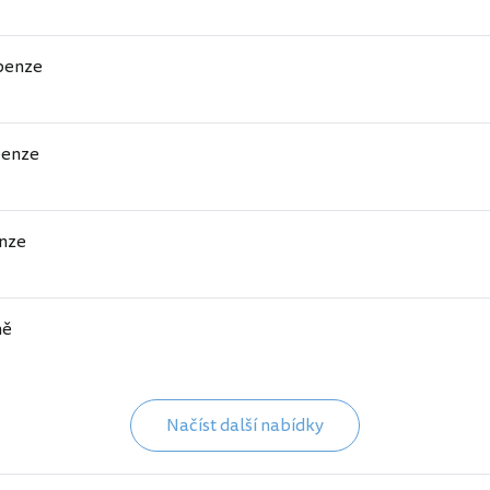
penze
penze
nze
ně
Načíst další nabídky