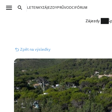
LETENKY
ZÁJEZDY
PRŮVODCI
FÓRUM
Zájezdy
Šp
Zpět
na výsledky