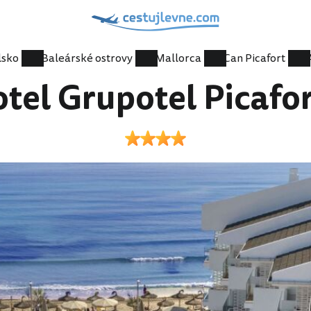
lsko
Baleárské ostrovy
Mallorca
Can Picafort
tel Grupotel Picafo