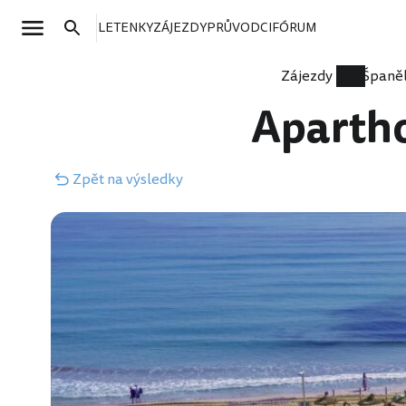
LETENKY
ZÁJEZDY
PRŮVODCI
FÓRUM
Zájezdy
Španě
Apartho
Zpět
na výsledky