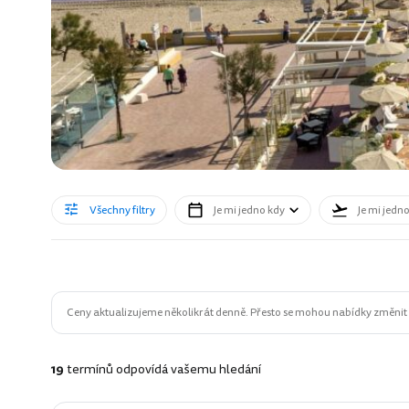
Všechny filtry
Je mi jedno kdy
Je mi jedn
Ceny aktualizujeme několikrát denně. Přesto se mohou nabídky změnit n
19
termínů odpovídá vašemu hledání