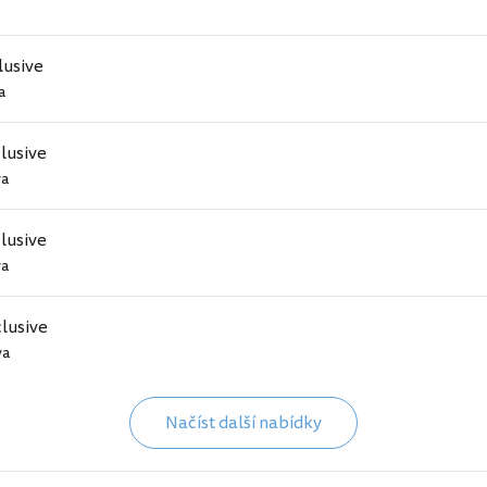
clusive
a
clusive
va
clusive
va
clusive
va
Načíst další nabídky