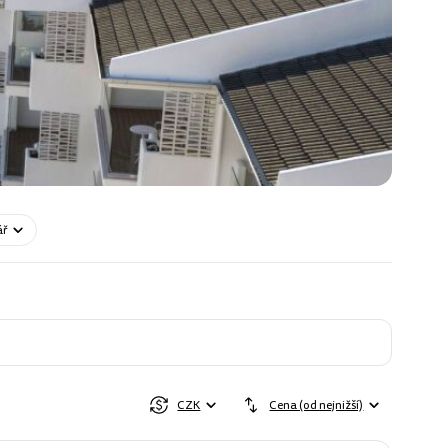
ář
CZK
Cena (od nejnižší)