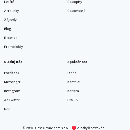
Letiště
Cestopisy
Aerolinky
Cestovatelé
Zájezdy
Blog
Recenze
Promo kódy
Sleduj nás
Společnost
Facebook
O nás
Messenger
Kontakt
Instagram
Kariéra
X / Twitter
Pro CK
RSS
© 2026 Cestujlevne.com s.r.o.
Z lásky k cestování