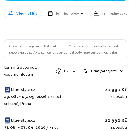
Všechny filtry
Je mi jedno kdy
Je mi jedno odkud
Ceny aktualizujeme několikrát denně. Přesto se mohou nabídky změnit
nebo vyprodat. Aktuální cenu i dostupnost potvrzuje cestovní kancelář.
termínů odpovídá
CZK
Cena (od nejnižší)
vašemu hledání
20 990 Kč
blue-style.cz
29. 08. – 05. 09. 2026
/
7 nocí
za osobu
blue-
snídaně
,
Praha
style.cz
20 990 Kč
blue-style.cz
31. 08. – 07. 09. 2026
/
7 nocí
za osobu
blue-