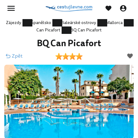
Zájezdy
Španělsko
Baleárské ostrovy
Mallorca
Can Picafort
BQ Can Picafort
BQ Can Picafort
Zpět