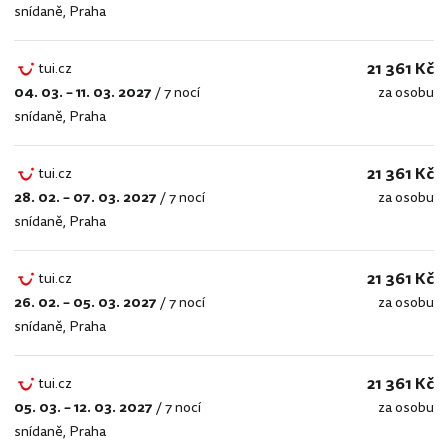
snídaně
,
Praha
21 361 Kč
tui.cz
04. 03. – 11. 03. 2027
/
7 nocí
za osobu
tui.cz
snídaně
,
Praha
21 361 Kč
tui.cz
28. 02. – 07. 03. 2027
/
7 nocí
za osobu
tui.cz
snídaně
,
Praha
21 361 Kč
tui.cz
26. 02. – 05. 03. 2027
/
7 nocí
za osobu
tui.cz
snídaně
,
Praha
21 361 Kč
tui.cz
05. 03. – 12. 03. 2027
/
7 nocí
za osobu
tui.cz
snídaně
,
Praha