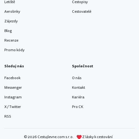
Letiště
Cestopisy
Aerolinky
Cestovatelé
Zájezdy
Blog
Recenze
Promo kódy
Sleduj nás
Společnost
Facebook
O nás
Messenger
Kontakt
Instagram
Kariéra
X / Twitter
Pro CK
RSS
© 2026 Cestujlevne.com s.r.o.
Z lásky k cestování