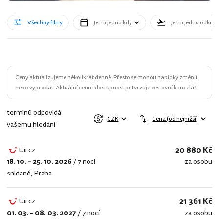
Všechny filtry
Je mi jedno kdy
Je mi jedno odkud
Ceny aktualizujeme několikrát denně. Přesto se mohou nabídky změnit
nebo vyprodat. Aktuální cenu i dostupnost potvrzuje cestovní kancelář.
termínů odpovídá
CZK
Cena (od nejnižší)
vašemu hledání
20 880 Kč
tui.cz
18. 10. – 25. 10. 2026
/
7 nocí
za osobu
tui.cz
snídaně
,
Praha
21 361 Kč
tui.cz
01. 03. – 08. 03. 2027
/
7 nocí
za osobu
tui.cz