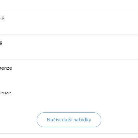
ně
ě
penze
penze
Načíst další nabídky