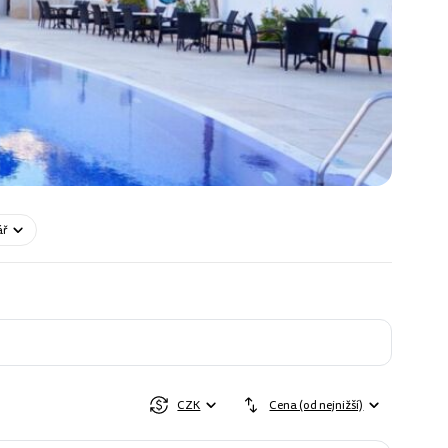
ář
CZK
Cena (od nejnižší)