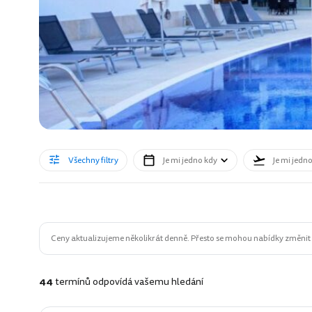
Všechny filtry
Je mi jedno kdy
Je mi jedn
Ceny aktualizujeme několikrát denně. Přesto se mohou nabídky změnit n
44
termínů odpovídá vašemu hledání