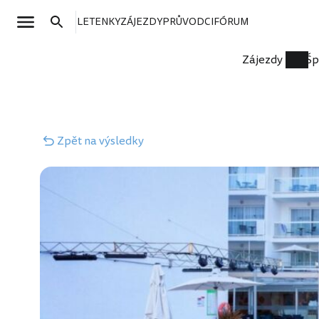
LETENKY
ZÁJEZDY
PRŮVODCI
FÓRUM
Zájezdy
Šp
Zpět
na výsledky