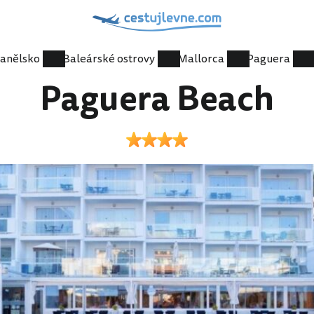
anělsko
Baleárské ostrovy
Mallorca
Paguera
Paguera Beach