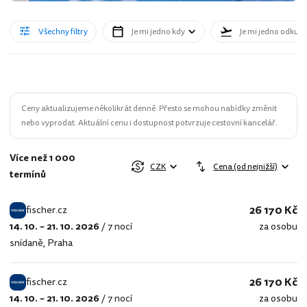
Všechny filtry
Je mi jedno kdy
Je mi jedno odkud
Ceny aktualizujeme několikrát denně. Přesto se mohou nabídky změnit
nebo vyprodat. Aktuální cenu i dostupnost potvrzuje cestovní kancelář.
Více než 1 000
CZK
Cena (od nejnižší)
termínů
26 170 Kč
fischer.cz
14. 10. – 21. 10. 2026
/
7 nocí
za osobu
fischer.cz
snídaně
,
Praha
26 170 Kč
fischer.cz
14. 10. – 21. 10. 2026
/
7 nocí
za osobu
fischer.cz