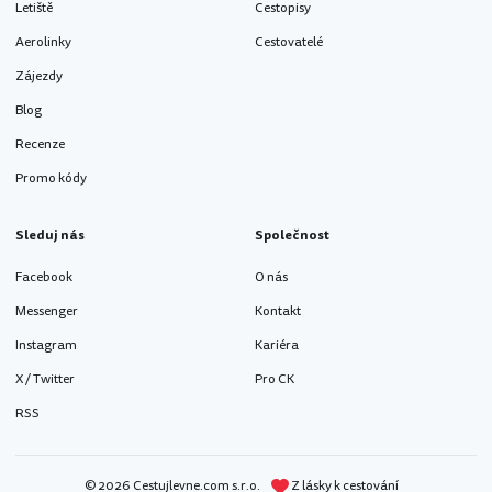
Letiště
Cestopisy
Aerolinky
Cestovatelé
Zájezdy
Blog
Recenze
Promo kódy
Sleduj nás
Společnost
Facebook
O nás
Messenger
Kontakt
Instagram
Kariéra
X / Twitter
Pro CK
RSS
© 2026 Cestujlevne.com s.r.o.
Z lásky k cestování