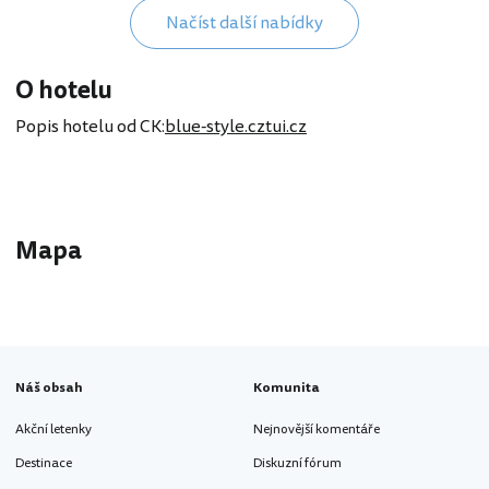
Načíst další nabídky
O hotelu
Popis hotelu od CK:
blue-style.cz
tui.cz
Mapa
Náš obsah
Komunita
Akční letenky
Nejnovější komentáře
Destinace
Diskuzní fórum