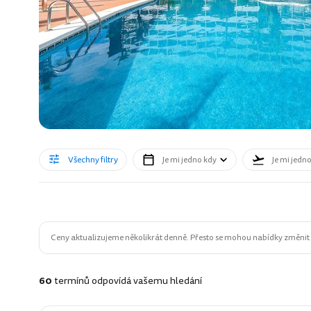
Všechny filtry
Je mi jedno kdy
Je mi jedn
Ceny aktualizujeme několikrát denně. Přesto se mohou nabídky změnit n
60
termínů odpovídá vašemu hledání