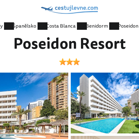
dy
Španělsko
Costa Blanca
Benidorm
Poseidon
Poseidon Resort