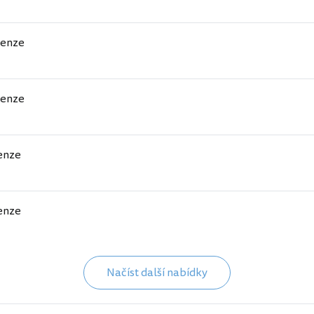
penze
penze
enze
enze
Načíst další nabídky