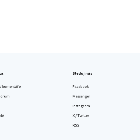
ta
Sleduj nás
ší komentáře
Facebook
 fórum
Messenger
y
Instagram
elé
X / Twitter
RSS