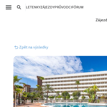
LETENKY
ZÁJEZDY
PRŮVODCI
FÓRUM
Zájez
Zpět
na výsledky