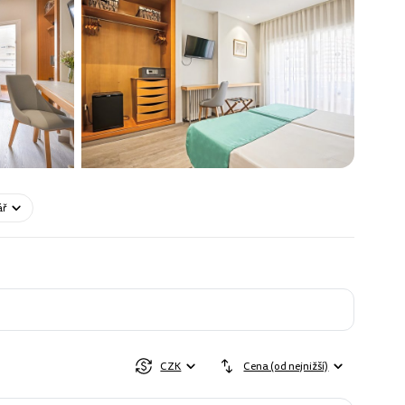
ář
CZK
Cena (od nejnižší)